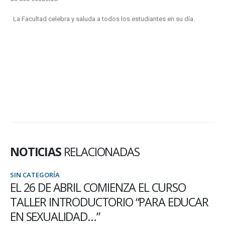
La Facultad celebra y saluda a todos los estudiantes en su día.
NOTICIAS
RELACIONADAS
SIN CATEGORÍA
COMIENZA EL CURSO
POR SU EXCELENC
CTORIO “PARA EDUCAR
EMPRESA INTERNA
”
INSTRUCTOR DE L