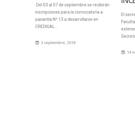
INC
Del 03 al 07 de septiembre se recibirán
inscripciones para la convocatoria a
que el pasado
El secr
pasantía Nº 13 a desarrollarse en
lomas en el
Faculta
CREDIGAL...
y Posgrado...
extensi
Secreta
3 septiembre, 2018
14 n