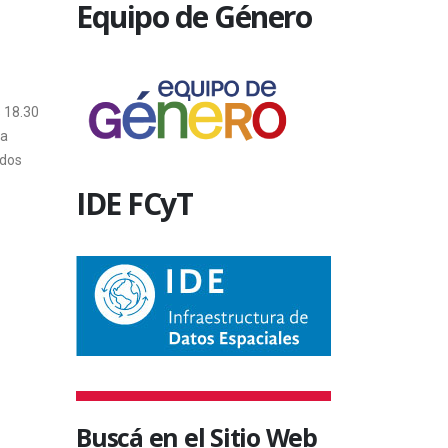
Equipo de Género
La Embajada de Grecia en nuestro país
anunció la concesión de una beca
13 septiem
destinada a un ciudadano argentino
para realizar...
s 18.30
la
3 agosto, 2009
 dos
IDE FCyT
Buscá en el Sitio Web