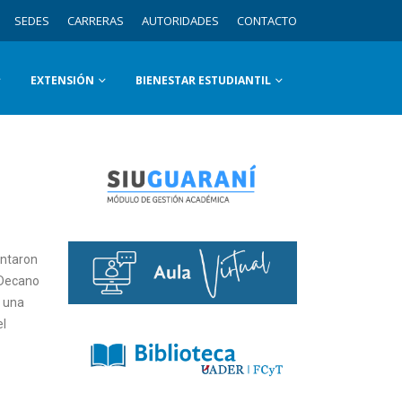
SEDES
CARRERAS
AUTORIDADES
CONTACTO
EXTENSIÓN
BIENESTAR ESTUDIANTIL
entaron
 Decano
ó una
el