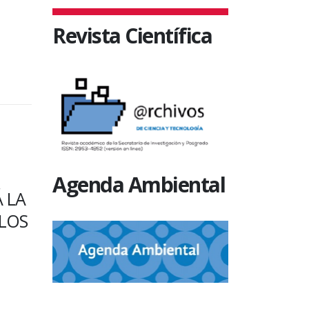
Revista Científica
Agenda Ambiental
SIN CATEGORÍA
SIN CATEGO
 LA
OFRECEN BECA PARA
13 DE S
 LOS
REALIZAR ESTUDIOS DE
DEL BIB
PERFECCIONAMIENTO
Las autoridad
EN UNIVERSIDADES DE
Ciencia y Tec
GRECIA
fraternal salu
bibliotecarios 