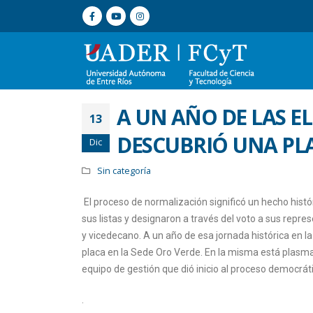
A UN AÑO DE LAS EL
13
DESCUBRIÓ UNA PL
Dic
Sin categoría
El proceso de normalización significó un hecho histó
sus listas y designaron a través del voto a sus repr
y vicedecano. A un año de esa jornada histórica en 
placa en la Sede Oro Verde. En la misma está plasm
equipo de gestión que dió inicio al proceso democráti
.