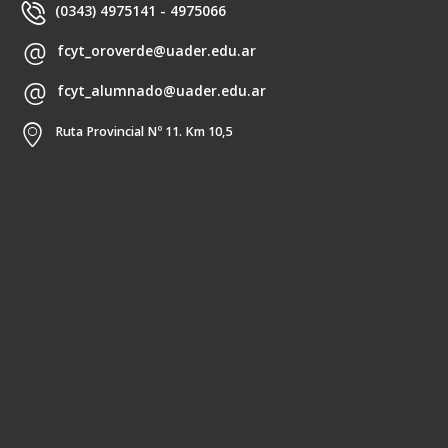
(0343) 4975141 - 4975066
fcyt_oroverde@uader.edu.ar
fcyt_alumnado@uader.edu.ar
Ruta Provincial Nº 11. Km 10,5