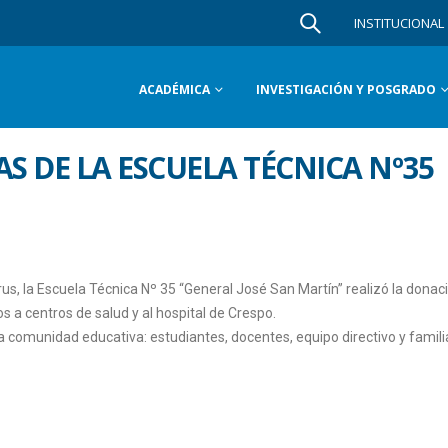
INSTITUCIONAL
ACADÉMICA
INVESTIGACIÓN Y POSGRADO
S DE LA ESCUELA TÉCNICA Nº35
us, la Escuela Técnica Nº 35 “General José San Martín” realizó la donac
os a centros de salud y al hospital de Crespo.
la comunidad educativa: estudiantes, docentes, equipo directivo y famili