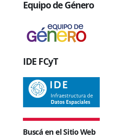
Equipo de Género
FCyT...
26 septiembre, 2011
IDE FCyT
Buscá en el Sitio Web