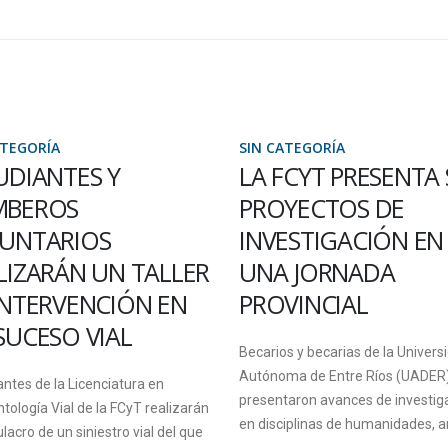
ATEGORÍA
SIN CATEGORÍA
FCYT PRESENTA SUS
CONVOCAN A
YECTOS DE
ESTUDIANTES PAR
ESTIGACIÓN EN
REALIZAR PASANTÍ
 JORNADA
RENTADA EN LA
VINCIAL
MUNICIPALIDAD D
PARANÁ
os y becarias de la Universidad
ma de Entre Ríos (UADER)
La Municipalidad de Paraná con
taron avances de investigaciones
estudiantes de la Licenciatura e
iplinas de humanidades, artes,...
Sistema de Información y Analis