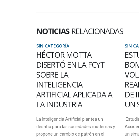
NOTICIAS
RELACIONADAS
SIN CATEGORÍA
SIN C
A
ESTUDIANTES Y
LA 
 FCYT
BOMBEROS
PRO
VOLUNTARIOS
INV
REALIZARÁN UN TALLER
UNA
ICADA A
DE INTERVENCIÓN EN
PRO
UN SUCESO VIAL
Becari
Autóno
lantea un
Estudiantes de la Licenciatura en
presen
des modernas y
Accidentología Vial de la FCyT realizarán
en disc
rón en el
un simulacro de un siniestro vial del que