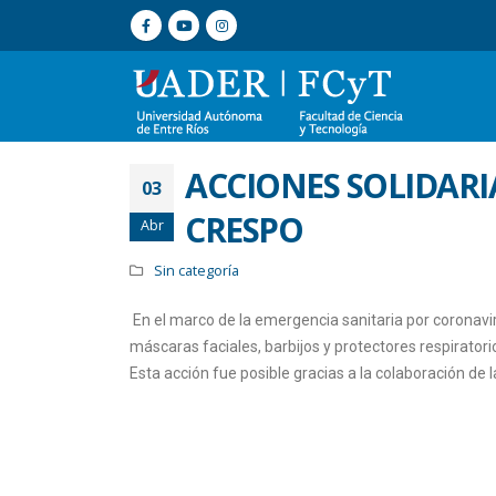
ACCIONES SOLIDARIA
03
CRESPO
Abr
Sin categoría
En el marco de la emergencia sanitaria por coronavir
máscaras faciales, barbijos y protectores respiratori
Esta acción fue posible gracias a la colaboración de 