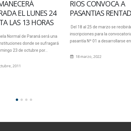
S CONVOCA A
ESTUDIANTES
ANTIAS RENTADAS
AVANZADOS O
GRADUADOS DE
al 25 de marzo se recibirán
CARRERAS
ciones para la convocatoria de
INFORMÁTICAS
a Nº 01 a desarrollarse en la...
Enersa convoca a estudiantes
arzo, 2022
avanzados o graduados que est
interesados en trabajar en la em
25 agosto, 2015