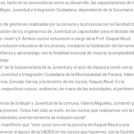
sos, tanto en la convocatoria como su desarrollo, las capacitaciones de 
a Mujer, Juventud e Integración Ciudadana, dependiente de la Secretaría
 de gestiones realizadas por la comuna y la provincia con la Facultad 
osición de los organismos de Juventud un capacitador para el dictado d
: nivel I y II. Ambos cursos estuvieron a cargo de la Prof. Raquel Abud.
 inclusión educativa de los jóvenes, mediante la facilitación de herrami
ñanza y aprendizaje, con la finalidad esencial de mejorar la empleabili
abajo.
ón" de la Subsecretaría de la Juventud y el acto de clausura contó con la
, Juventud e Integración Ciudadana de la Municipalidad de Paraná, Valer
ncia, Gonzalo García; y la docente de los cursos, Raquel Abud. En la
respectivos cursos, recibieron, de mano de las autoridades, el pertinen
gencia de la Mujer y Juventud de la comuna, Valeria Migueles, comentó 
 jóvenes. Todos han sido un éxito, en los cursos que realizamos con la
dándoles una herramienta de inclusión social”.
 manifestó que “este curso tuvo en la persona de Raquel Abud a una
nocer el apoyo de la UADER en los cursos que hacemos, con la Secreta