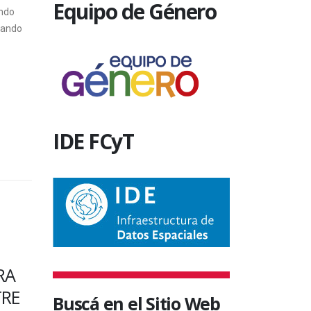
Equipo de Género
endo
zando
IDE FCyT
SIN CATEGORÍA
SIN CATEGO
RAL
CURSO DE POSGRADO
PAGO D
SOBRE
PERSON
Buscá en el Sitio Web