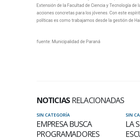
Extensión de la Facultad de Ciencia y Tecnología d
acciones concretas para los jóvenes. Con este espír
políticas es como trabajamos desde la gestión de Hal
fuente: Municipalidad de Paraná
NOTICIAS
RELACIONADAS
SIN CATEGORÍA
SIN C
A
LA SUBSEDE PARANÁ
LA 
RES
ESCUELA NORMAL
TRI