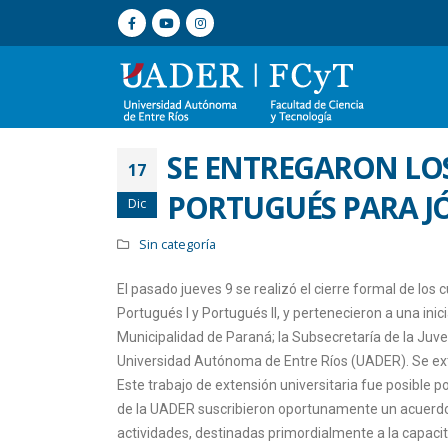
SE ENTREGARON LOS
17
PORTUGUÉS PARA J
Dic
Sin categoría
El pasado jueves 9 se realizó el cierre formal de lo
Portugués I y Portugués II, y pertenecieron a una ini
Municipalidad de Paraná; la Subsecretaría de la Juven
Universidad Autónoma de Entre Ríos (UADER). Se ex
Este trabajo de extensión universitaria fue posible p
de la UADER suscribieron oportunamente un acuerdo m
actividades, destinadas primordialmente a la capaci