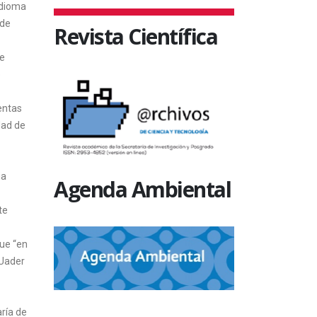
Idioma
 de
Revista Científica
de
e
entas
dad de
ia
Agenda Ambiental
te
que “en
 Uader
ría de