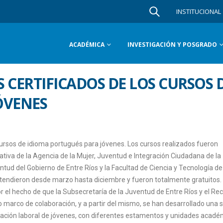
INSTITUCIONAL
ACADÉMICA
INVESTIGACIÓN Y POSGRADO
 CERTIFICADOS DE LOS CURSOS 
ÓVENES
s cursos de idioma portugués para jóvenes. Los cursos realizados fueron
ciativa de la Agencia de la Mujer, Juventud e Integración Ciudadana de la
tud del Gobierno de Entre Ríos y la Facultad de Ciencia y Tecnología de
tendieron desde marzo hasta diciembre y fueron totalmente gratuitos.
or el hecho de que la Subsecretaría de la Juventud de Entre Ríos y el Re
arco de colaboración, y a partir del mismo, se han desarrollado una s
tación laboral de jóvenes, con diferentes estamentos y unidades acadé