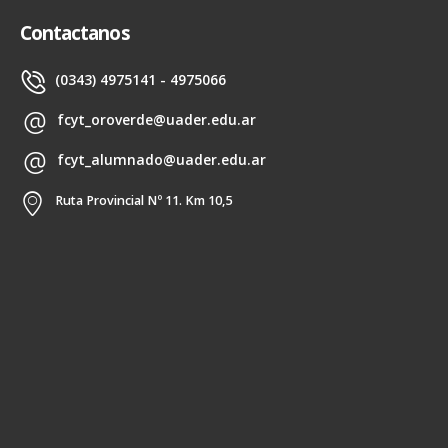
Contactanos
(0343) 4975141 - 4975066
fcyt_oroverde@uader.edu.ar
fcyt_alumnado@uader.edu.ar
Ruta Provincial Nº 11. Km 10,5