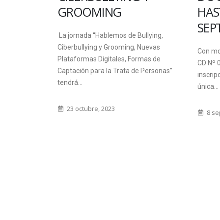
a
GROOMING
HAS
nernacional"
SEP
La jornada “Hablemos de Bullying,
Ciberbullying y Grooming, Nuevas
Con mot
Plataformas Digitales, Formas de
CD Nº 0
Captación para la Trata de Personas”
inscrip
tendrá...
única...
23 octubre, 2023
8 se