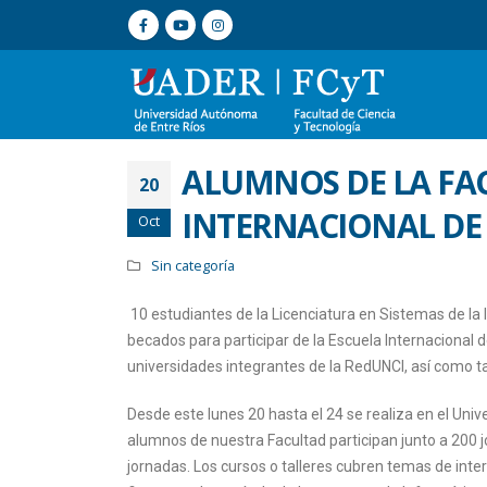
ALUMNOS DE LA FAC
20
INTERNACIONAL DE
Oct
Sin categoría
10 estudiantes de la Licenciatura en Sistemas de la
becados para participar de la Escuela Internacional
universidades integrantes de la RedUNCI, así como t
Desde este lunes 20 hasta el 24 se realiza en el Uni
alumnos de nuestra Facultad participan junto a 200 j
jornadas. Los cursos o talleres cubren temas de inte