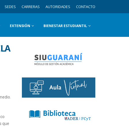
SEDES
CARRERAS
AUTORIDADES
CONTACTO
EXTENSIÓN
BIENESTAR ESTUDIANTIL
ELA
medio.
nco
as que