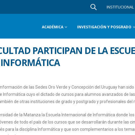
INSTITUCIONAL
ACADÉMICA
INVESTIGACIÓN Y POSGRADO
ULTAD PARTICIPAN DE LA ESCU
 INFORMÁTICA
 Información de las Sedes Oro Verde y Concepción del Uruguay han sido
 de Informática cuyo el dictado de cursos para alumnos avanzados de las
ambién de otras instituciones de grado y postgrado y profesionales del 
versidad de la Matanza la Escuela Internacional de Informática donde los
óvenes de todo el país de los cursos que se desarrollarán durante las ci
rés para la disciplina Informática y que son complementarios a los tem