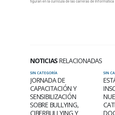
figuran en la currícula de las carreras de Informática 
NOTICIAS
RELACIONADAS
SIN CATEGORÍA
SIN C
PARA
JORNADA DE
EST
O DE
CAPACITACIÓN Y
INS
CADOR
SENSIBILIZACIÓN
NUE
SOBRE BULLYING,
CAT
o Verificador
CIBERBULLYING Y
DOC