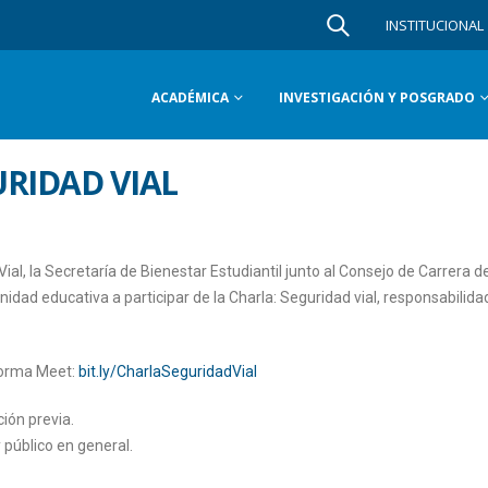
INSTITUCIONAL
ACADÉMICA
INVESTIGACIÓN Y POSGRADO
RIDAD VIAL
ial, la Secretaría de Bienestar Estudiantil junto al Consejo de Carrera de
nidad educativa a participar de la Charla: Seguridad vial, responsabilida
aforma Meet:
bit.ly/CharlaSeguridadVial
ción previa.
 público en general.