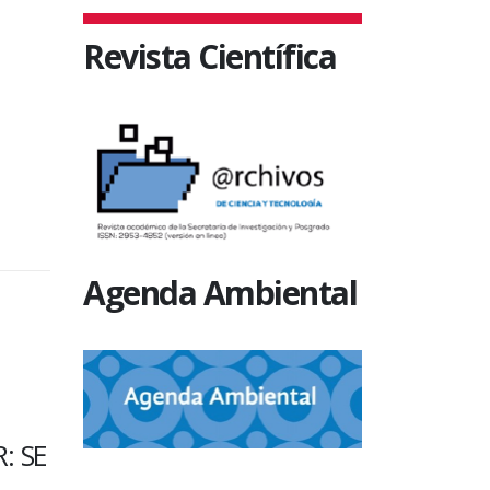
Revista Científica
Agenda Ambiental
SIN CATEGORÍA
SIN CATEGO
FORMACIÓN PARA UN
ESTUDI
: SE
CORRECTO
MÚSICA