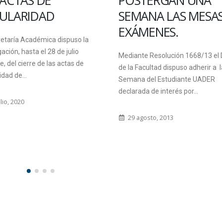
 ACTAS DE
POSTERGAN UNA
ULARIDAD
SEMANA LAS MESA
EXÁMENES.
retaría Académica dispuso la
ación, hasta el 28 de julio
Mediante Resolución 1668/13 el
ve, del cierre de las actas de
de la Facultad dispuso adherir a l
idad de...
Semana del Estudiante UADER
declarada de interés por...
lio, 2020
29 agosto, 2013