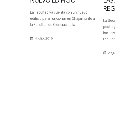
 Y
NUEVO EDIFICIO
LAS
REG
La Facultad ya cuenta con un nuevo
 LA
edificio para funcionar en Chajarí junto a
La Sec
la Facultad de Ciencias de la...
posterg
inclusi
125-12 aprobó
4 julio, 2016
regular
n y Desarrollo
ultad:
29 ju