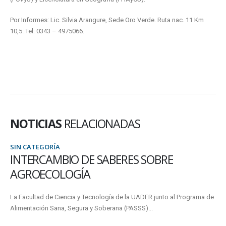
Por Informes: Lic. Silvia Arangure, Sede Oro Verde. Ruta nac. 11 Km
10,5. Tel: 0343 – 4975066.
NOTICIAS
RELACIONADAS
SIN CATEGORÍA
LA FCYT OFRECE DOS BECAS COMPLETAS
PARA EL DOCTORADO EN EDUCACIÓN D
UADER
a de
El doctorado es el más alto grado académico que confieren las
universidades. A sus veintitrés años, la Universidad Autónoma de...