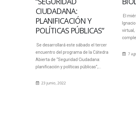
“SEGURIDAD
BIO
 ORO
CIUDADANA:
El mié
PLANIFICACIÓN Y
Ignacio
POLÍTICAS PÚBLICAS”
virtual,
a Facultad de
comple
lizará la 3º
Se desarrollará este sábado el tercer
r...
encuentro del programa de la Cátedra
7 ag
Abierta de “Seguridad Ciudadana:
planificación y políticas públicas”,...
23 junio, 2022