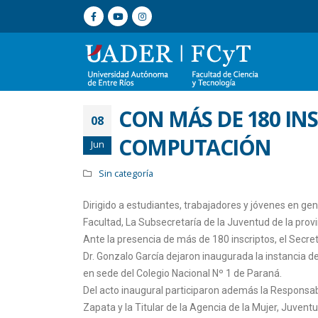
CON MÁS DE 180 IN
08
COMPUTACIÓN
Jun
Sin categoría
Dirigido a estudiantes, trabajadores y jóvenes en gen
Facultad, La Subsecretaría de la Juventud de la provi
Ante la presencia de más de 180 inscriptos, el Secret
Dr. Gonzalo García dejaron inaugurada la instancia de
en sede del Colegio Nacional Nº 1 de Paraná.
Del acto inaugural participaron además la Responsabl
Zapata y la Titular de la Agencia de la Mujer, Juven