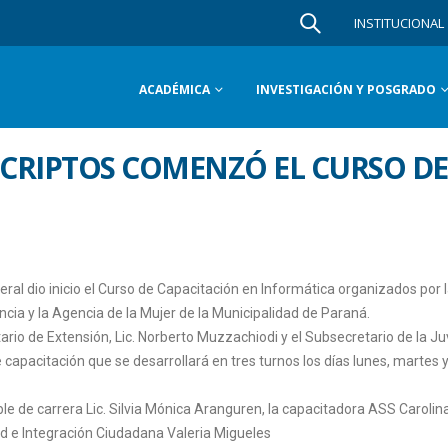
INSTITUCIONAL
ACADÉMICA
INVESTIGACIÓN Y POSGRADO
SCRIPTOS COMENZÓ EL CURSO DE
eral dio inicio el Curso de Capacitación en Informática organizados por 
ncia y la Agencia de la Mujer de la Municipalidad de Paraná.
ario de Extensión, Lic. Norberto Muzzachiodi y el Subsecretario de la J
 capacitación que se desarrollará en tres turnos los días lunes, martes 
e de carrera Lic. Silvia Mónica Aranguren, la capacitadora ASS Carolin
tud e Integración Ciudadana Valeria Migueles