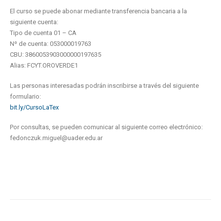
El curso se puede abonar mediante transferencia bancaria a la
siguiente cuenta:
Tipo de cuenta 01 – CA
Nº de cuenta: 053000019763
CBU: 3860053903000000197635
Alias: FCYT.OROVERDE1
Las personas interesadas podrán inscribirse a través del siguiente
formulario:
bit.ly/CursoLaTex
Por consultas, se pueden comunicar al siguiente correo electrónico:
fedonczuk.miguel@uader.edu.ar