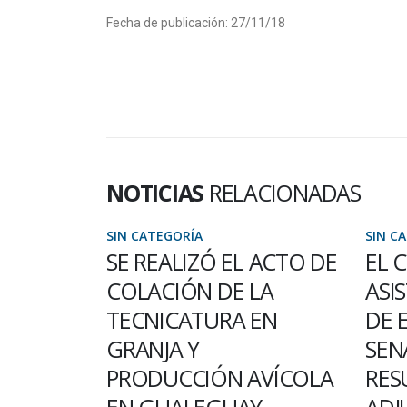
Fecha de publicación: 27/11/18
NOTICIAS
RELACIONADAS
SIN CATEGORÍA
SIN C
 ACTO DE
EL CEREGEO BRINDARÁ
2 DE
LA
ASISTENCIA TÉCNICA Y
AVI
EN
DE ESTUDIOS AL
APO
SENASA LUEGO DE
Con mo
VÍCOLA
RESULTAR EL
repasa