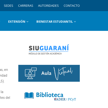
SEDES
CARRERAS
AUTORIDADES
CONTACTO
EXTENSIÓN
BIENESTAR ESTUDIANTIL
as, en
vidad
5).
 la
tes del