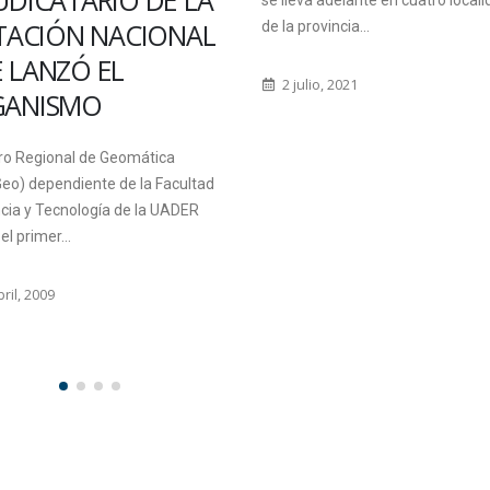
IMPORTANCIA DE
a adelante en cuatro localidades
“FORTALECER LA
ovincia...
INVESTIGACIÓN” P
io, 2021
“PROFESIONALIZAR
ÁMBITOS LABORAL
Culminó el VII Congreso Nacional
Criminalística y Accidentología Vi
ciudad de Paraná con una gran
convocatoria.
27 septiembre, 2016