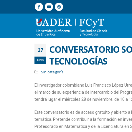
CONVERSATORIO SO
27
TECNOLOGÍAS
Nov
Sin categoría
El investigador colombiano Luis Francisco López Urr
el marco de su experiencia de intercambio del Progr
tendrá lugar el miércoles 28 de noviembre, de 10 a 1
Este conversatorio es de acceso gratuito y abierto 
temática. Pretende contribuir a la formación en inve
Profesorado en Matemática y de la Licenciatura en 