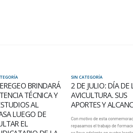
ATEGORÍA
SIN CATEGORÍA
 JULIO: DÍA DE LA
Congreso Nacional 
CULTURA. SUS
Criminalística y
RTES Y ALCANCES
Accidentología Vial: 
COMITÉ CIENTÍFIC
tivo de esta conmemoración,
REMARCÓ LA
mos el trabajo de formación que