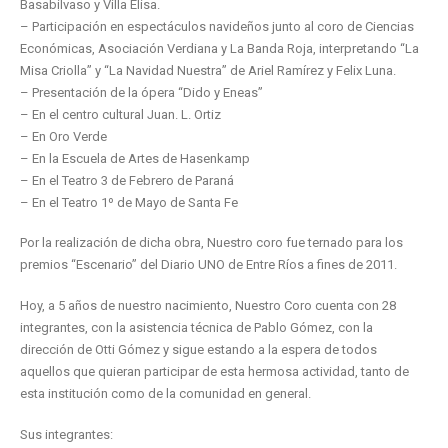
Basabilvaso y Villa Elisa.
– Participación en espectáculos navideños junto al coro de Ciencias
Económicas, Asociación Verdiana y La Banda Roja, interpretando “La
Misa Criolla” y “La Navidad Nuestra” de Ariel Ramírez y Felix Luna.
– Presentación de la ópera “Dido y Eneas”
– En el centro cultural Juan. L. Ortiz
– En Oro Verde
– En la Escuela de Artes de Hasenkamp
– En el Teatro 3 de Febrero de Paraná
– En el Teatro 1º de Mayo de Santa Fe
Por la realización de dicha obra, Nuestro coro fue ternado para los
premios “Escenario” del Diario UNO de Entre Ríos a fines de 2011.
Hoy, a 5 años de nuestro nacimiento, Nuestro Coro cuenta con 28
integrantes, con la asistencia técnica de Pablo Gómez, con la
dirección de Otti Gómez y sigue estando a la espera de todos
aquellos que quieran participar de esta hermosa actividad, tanto de
esta institución como de la comunidad en general.
Sus integrantes: