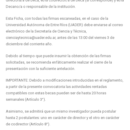
directora/a de beca, el/la codirector/a de beca (si corresponde) y el/la
Decano/a o responsable de la institución.
Esta Ficha, con todas las firmas escaneadas, en el caso de la
Universidad Autónoma de Entre Ríos (UADER) debe enviarse al correo
electrónico de la Secretaría de Ciencia y Técnica,
cienciaytecnica@uader.edu.ar, antes de las 13:00 del viernes 3 de
diciembre del corriente año.
Debido al tiempo que puede insumir la obtención de las firmas
solicitadas, se recomienda enfáticamente realizar el cierre de la
presentación con la suficiente antelación.
IMPORTANTE: Debido a modificaciones introducidas en el reglamento,
a partir de la presente convocatoria las actividades rentadas
compatibles con estas becas pueden ser de hasta 20 horas
semanales (Artículo 3°).
Asimismo, se admitirá que un mismo investigador pueda postular
hasta 2 postulantes: uno en carácter de director y el otro en carácter
de codirector (Artículo 8°).