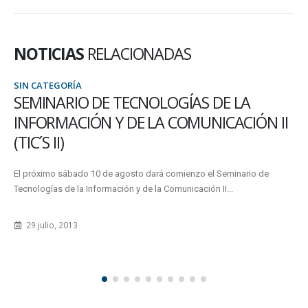
NOTICIAS
RELACIONADAS
TEGORÍA
SIN CAT
NARIO DE TECNOLOGÍAS DE LA
LA E
RMACIÓN Y DE LA COMUNICACIÓN II
INFO
 II)
ESTU
REAL
imo sábado 10 de agosto dará comienzo el Seminario de
ías de la Información y de la Comunicación II...
Del 8 al 1
pasantía 
lio, 2013
3 junio