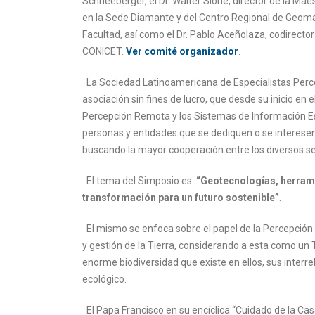
Schneeberger, el Dr. Walter Sione, director de la Ma
en la Sede Diamante y del Centro Regional de Geomá
Facultad, así como el Dr. Pablo Aceñolaza, codirector
CONICET.
Ver comité organizador
.
La Sociedad Latinoamericana de Especialistas Per
asociación sin fines de lucro, que desde su inicio e
Percepción Remota y los Sistemas de Información Esp
personas y entidades que se dediquen o se interesen 
buscando la mayor cooperación entre los diversos se
El tema del Simposio es:
“Geotecnologías, herrami
transformación para un futuro sostenible”
.
El mismo se enfoca sobre el papel de la Percepción
y gestión de la Tierra, considerando a esta como un T
enorme biodiversidad que existe en ellos, sus interre
ecológico.
El Papa Francisco en su encíclica “Cuidado de la Cas