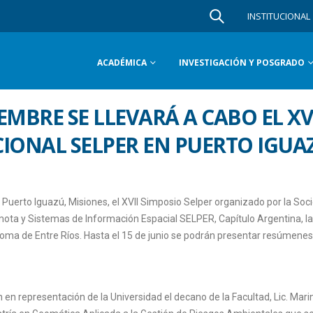
INSTITUCIONAL
ACADÉMICA
INVESTIGACIÓN Y POSGRADO
IEMBRE SE LLEVARÁ A CABO EL XV
IONAL SELPER EN PUERTO IGUA
e Puerto Iguazú, Misiones, el XVII Simposio Selper organizado por la Soc
ota y Sistemas de Información Espacial SELPER, Capítulo Argentina, la
noma de Entre Ríos. Hasta el 15 de junio se podrán presentar resúmenes
en representación de la Universidad el decano de la Facultad, Lic. Mari