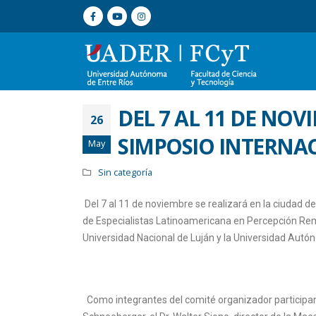
DEL 7 AL 11 DE NOV
26
SIMPOSIO INTERNAC
May
Sin categoría
Del 7 al 11 de noviembre se realizará en la ciudad d
de Especialistas Latinoamericana en Percepción Rem
Universidad Nacional de Luján y la Universidad Autó
Como integrantes del comité organizador participan 