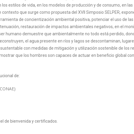
los estilos de vida, en los modelos de producción y de consumo, en las
te contexto que surge como propuesta del XVII Simposio SELPER, expone
ramienta de concientización ambiental positiva, potenciar el uso de las
atenuación, restauración de impactos ambientales negativos, en el mon
 el ser humano demuestre que ambientalmente no todo está perdido, don
econstruyen, el agua presente en ríos y lagos se descontaminan, lugar
ustentable con medidas de mitigación y utilización sostenible de los r
r mostrar que los hombres son capaces de actuar en beneficio global co
ucional de:
 (CONAE)
el de bienvenida y certificados.