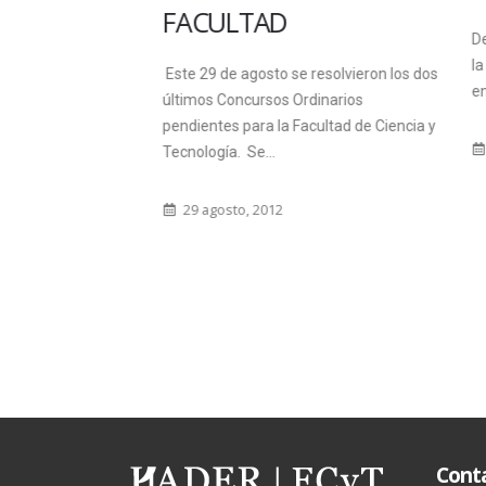
FACULTAD
 del Consejo
Del 2 d
animidad la
la insc
Este 29 de agosto se resolvieron los dos
lizar durante
en Segu
últimos Concursos Ordinarios
pendientes para la Facultad de Ciencia y
26 f
Tecnología. Se...
29 agosto, 2012
Cont