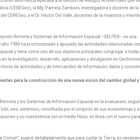
estría en Geomática Aplicada a la Gestión de Riesgos Ambientales que se
tica (CEREGeo), la Mg. Pamela Zamboni, investigadora y docente de la
 del CEREGeo, y el Dr. Héctor Del Valle, docentes de la maestría y miem
cepción Remota y Sistemas de Información Espacial –SELPER– es una
n el año 1980 ha promocionado y apoyado las actividades relacionadas con
acial y tiene como uno de sus objetivos principales congregar a todas 
en la investigación, desarrollo, aplicaciones y divulgación en Geotecnol
ctores de actividades y de intercambio de información, datos y conoci
entas para la construcción de una nueva visión del cambio global y
 Remota y los Sistemas de Información Espacial en la evaluación, segu
odo, vivo, sistémico, constituida por el conjunto de sus ecosistemas y a 
laciones y su coexistencia con el medio físico, en línea con el nuevo pa
a Común”, sugirió detalladamente que para cuidar la Tierra, es necesar