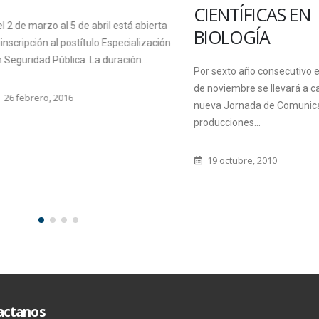
CIENTÍFICAS EN
e marzo al 5 de abril está abierta
BIOLOGÍA
ripción al postítulo Especialización
ridad Pública. La duración...
Por sexto año consecutivo el pró
de noviembre se llevará a cabo u
ebrero, 2016
nueva Jornada de Comunicación
producciones...
19 octubre, 2010
actanos