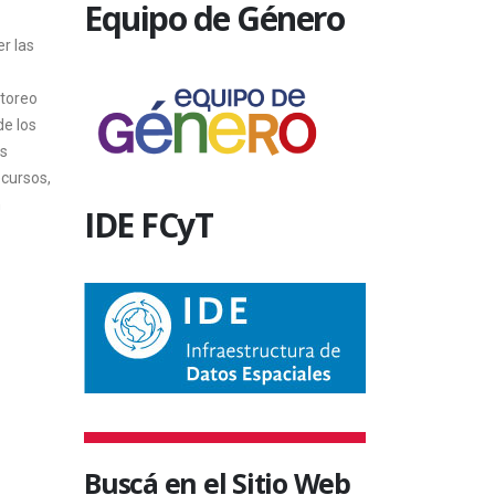
Equipo de Género
r las
itoreo
de los
es
ecursos,
n
IDE FCyT
Buscá en el Sitio Web