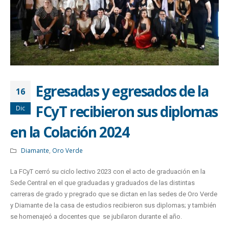
Egresadas y egresados de la
16
FCyT recibieron sus diplomas
Dic
en la Colación 2024
Diamante
,
Oro Verde
La FCyT cerró su ciclo lectivo 2023 con el acto de graduación en la
Sede Central en el que graduadas y graduados de las distintas
carreras de grado y pregrado que se dictan en las sedes de Oro Verde
y Diamante de la casa de estudios recibieron sus diplomas; y también
se homenajeó a docentes que se jubilaron durante el año.