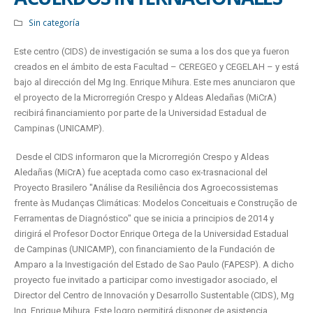
Sin categoría
Este centro (CIDS) de investigación se suma a los dos que ya fueron
creados en el ámbito de esta Facultad – CEREGEO y CEGELAH – y está
bajo al dirección del Mg Ing. Enrique Mihura. Este mes anunciaron que
el proyecto de la Microrregión Crespo y Aldeas Aledañas (MiCrA)
recibirá financiamiento por parte de la Universidad Estadual de
Campinas (UNICAMP).
Desde el CIDS informaron que la Microrregión Crespo y Aldeas
Aledañas (MiCrA) fue aceptada como caso ex-trasnacional del
Proyecto Brasilero "Análise da Resiliência dos Agroecossistemas
frente às Mudanças Climáticas: Modelos Conceituais e Construção de
Ferramentas de Diagnóstico" que se inicia a principios de 2014 y
dirigirá el Profesor Doctor Enrique Ortega de la Universidad Estadual
de Campinas (UNICAMP), con financiamiento de la Fundación de
Amparo a la Investigación del Estado de Sao Paulo (FAPESP). A dicho
proyecto fue invitado a participar como investigador asociado, el
Director del Centro de Innovación y Desarrollo Sustentable (CIDS), Mg
Ing. Enrique Mihura. Este logro permitirá disponer de asistencia