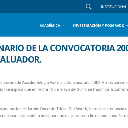
INSTITUCIONAL
ACADÉMICA
INVESTIGACIÓN Y POSGRADO
NARIO DE LA CONVOCATORIA 20
VALUADOR.
la carrera de Accidentologia Vial de la Convocatoria 2008. En los consid
do- se explica que en fecha 13 de mayo del 2011, se modifica la confo
 por parte del Jurado Docente Titular Dr. Rosatti, Horacio su renuncia a
ta necesario proceder a designar nuevos jurados, a fin de poder conform