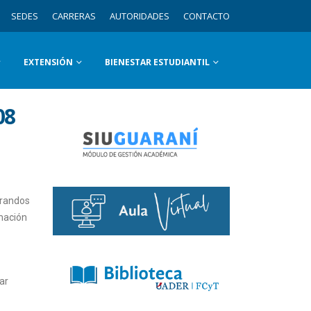
SEDES
CARRERAS
AUTORIDADES
CONTACTO
EXTENSIÓN
BIENESTAR ESTUDIANTIL
08
erandos
rmación
ar