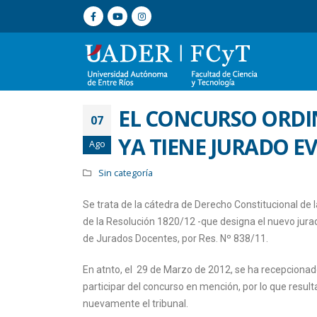
EL CONCURSO ORDI
07
YA TIENE JURADO E
Ago
Sin categoría
Se trata de la cátedra de Derecho Constitucional de 
de la Resolución 1820/12 -que designa el nuevo jura
de Jurados Docentes, por Res. Nº 838/11.
En atnto, el 29 de Marzo de 2012, se ha recepcionado
participar del concurso en mención, por lo que resul
nuevamente el tribunal.