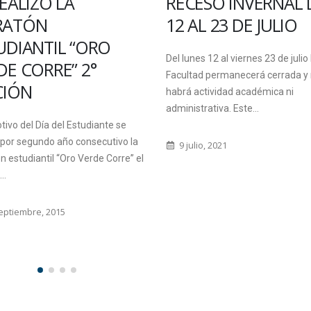
ESO INVERNAL DEL
UNA ESTUDIANTE 
L 23 DE JULIO
MEXICO CURSARÁ 
LA SUBSEDE URUG
es 12 al viernes 23 de julio la
DE LA FACULTAD
ad permanecerá cerrada y no
ctividad académica ni
Desde el Rectorado de la Univer
trativa. Este...
Autónoma de Entre Ríos se info
que por Resolucion Nº 189-12 se
io, 2021
adjudicó una...
19 marzo, 2012