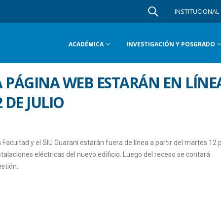
INSTITUCIONAL
ACADÉMICA
INVESTIGACIÓN Y POSGRADO
LA PÁGINA WEB ESTARÁN EN LÍNE
 DE JULIO
Facultad y el SIU Guaraní estarán fuera de línea a partir del martes 12 
stalaciones eléctricas del nuevo edificio. Luego del receso se contará
stión.