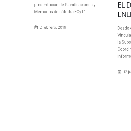
EL 
presentación de Planificaciones y
ENE
Memorias de cátedra FCyT”....
2 febrero, 2019
Desde 
Vincula
la Subs
Coordin
informa
12 ju