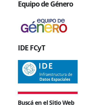
Equipo de Género
reconocimient
Daniel Vergara
4 junio, 201
IDE FCyT
Buscá en el Sitio Web