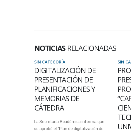
NOTICIAS
RELACIONADAS
SIN CATEGORÍA
SIN C
ALLERES
DIGITALIZACIÓN DE
PRO
HAJARÍ
PRESENTACIÓN DE
PRE
NAR DE
PLANIFICACIONES Y
PRO
MEMORIAS DE
“CA
CÁTEDRA
CIE
indicaron que
TEC
os talleres de
La Secretaría Académica informa que
UNI
tecnologías...
se aprobó el “Plan de digitalización de