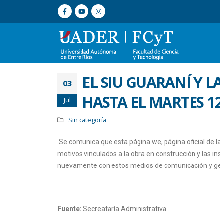
EL SIU GUARANÍ Y 
03
HASTA EL MARTES 12
Jul
Sin categoría
Se comunica que esta página we, página oficial de la 
motivos vinculados a la obra en construcción y las in
nuevamente con estos medios de comunicación y ge
Fuente:
Secreataría Administrativa.