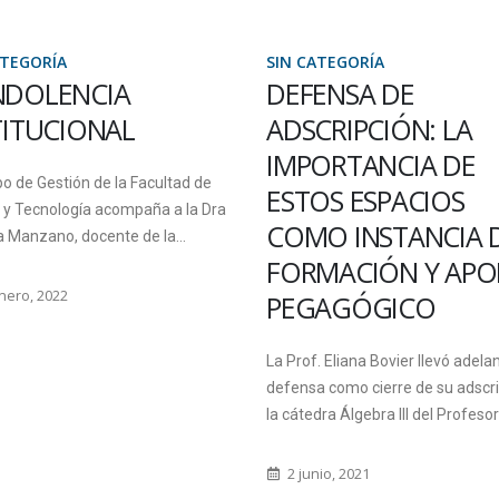
ATEGORÍA
SIN CATEGORÍA
ENSA DE
PROFUNDO PESAR 
CRIPCIÓN: LA
EL FALLECIMIENTO
ORTANCIA DE
ALUMNO CLAUDIO
OS ESPACIOS
ESCOBAR
O INSTANCIA DE
La comunidad educativa de la Fa
MACIÓN Y APORTE
de Ciencia y Tecnología de la
AGÓGICO
Universidad Autónoma de Entre 
expresa su profundo...
. Eliana Bovier llevó adelante una
 como cierre de su adscripción a
1 junio, 2017
dra Álgebra III del Profesorado...
io, 2021