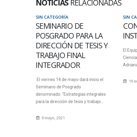
NOTICIAS
RELACIONADAS
SIN CATEGORÍA
SIN C
CONDOLENCIA
DEF
A LA
INSTITUCIONAL
ADS
ESIS Y
IMP
El Equipo de Gestión de la Facultad de
EST
Ciencia y Tecnología acompaña a la Dra
COM
Adriana Manzano, docente de la...
FOR
inicio el
19 enero, 2022
PEG
integrales
La Prof
trabajo...
defensa
la cáte
2 jun