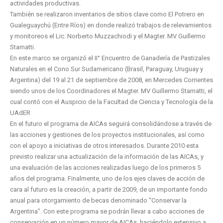
actividades productivas.
También se realizaron inventarios de sitios clave como El Potrero en
Gualeguaychú (Entre Ríos) en donde realizó trabajos de relevamientos
y monitoreos el Lic. Norberto Muzzachiodi y el Magter. MV Guillermo
Stamatti.
En este marco se organizó el II° Encuentro de Ganadería de Pastizales
Naturales en el Cono Sur Sudamericano (Brasil, Paraguay, Uruguay y
Argentina) del 19 al 21 de septiembre de 2008, en Mercedes Corrientes
siendo unos de los Coordinadores el Magter. MV Guillermo Stamatti, el
cual contó con el Auspicio de la Facultad de Ciencia y Tecnología de la
UAdER
En el futuro el programa de AICAs seguirá consolidándose a través de
las acciones y gestiones de los proyectos institucionales, así como
con el apoyo a iniciativas de otros interesados. Durante 2010 esta
previsto realizar una actualización de la información de las AICAs, y
una evaluación de las acciones realizadas luego de los primeros 5
años del programa. Finalmente, uno de los ejes claves de acción de
cara al futuro es la creación, a partir de 2009, de un importante fondo
anual para otorgamiento de becas denominado “Conservar la
Argentina”. Con este programa se podrán llevar a cabo acciones de
conservación en un número mayor de AICAs, haciéndolo extensivo a