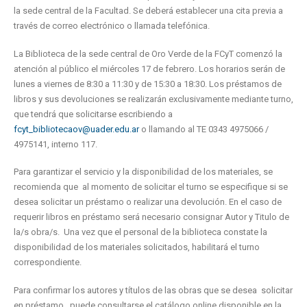
la sede central de la Facultad. Se deberá establecer una cita previa a
través de correo electrónico o llamada telefónica.
La Biblioteca de la sede central de Oro Verde de la FCyT comenzó la
atención al público el miércoles 17 de febrero. Los horarios serán de
lunes a viernes de 8:30 a 11:30 y de 15:30 a 18:30. Los préstamos de
libros y sus devoluciones se realizarán exclusivamente mediante turno,
que tendrá que solicitarse escribiendo a
fcyt_bibliotecaov@uader.edu.ar
o llamando al TE 0343 4975066 /
4975141, interno 117.
Para garantizar el servicio y la disponibilidad de los materiales, se
recomienda que al momento de solicitar el turno se especifique si se
desea solicitar un préstamo o realizar una devolución. En el caso de
requerir libros en préstamo será necesario consignar Autor y Titulo de
la/s obra/s. Una vez que el personal de la biblioteca constate la
disponibilidad de los materiales solicitados, habilitará el turno
correspondiente.
Para confirmar los autores y títulos de las obras que se desea solicitar
en préstamo, puede consultarse el catálogo online disponible en la