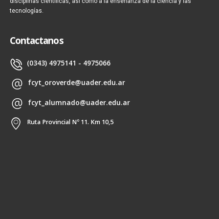
disciplinas científicas, así como a la enseñanza de la ciencia y las
tecnologías.
Contactanos
(0343) 4975141 - 4975066
fcyt_oroverde@uader.edu.ar
fcyt_alumnado@uader.edu.ar
Ruta Provincial Nº 11. Km 10,5