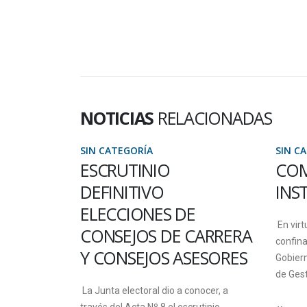
NOTICIAS
RELACIONADAS
SIN CATEGORÍA
SIN C
A UADER
ESCRUTINIO
CO
DEFINITIVO
INS
CIONAL
ELECCIONES DE
En vir
CONSEJOS DE CARRERA
confina
Y CONSEJOS ASESORES
Gobiern
eden enviar
de Gest
greso
La Junta electoral dio a conocer, a
que la