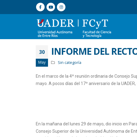
INFORME DEL RECT
30
May
Sin categoría
En el marco de la 4º reunión ordinaria de Consejo Sup
mayo. A pocos días del 17º aniversario de la UADER, d
En la mañana del lunes 29 de mayo, dio inicio en Par
Consejo Superior de la Universidad Autónoma de Entr