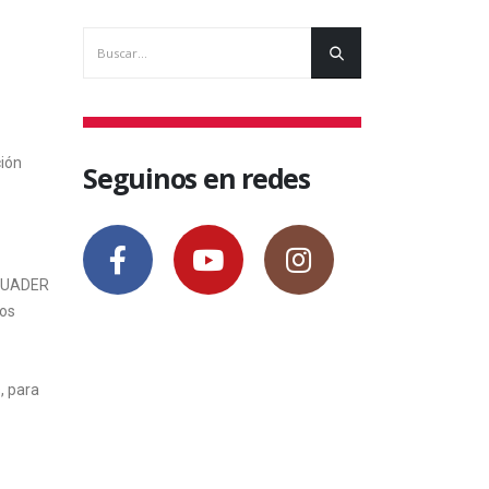
ción
Seguinos en redes
a UADER
tos
, para