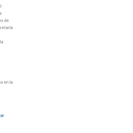
l
e
es de
retaría
la
s en la
ar
.