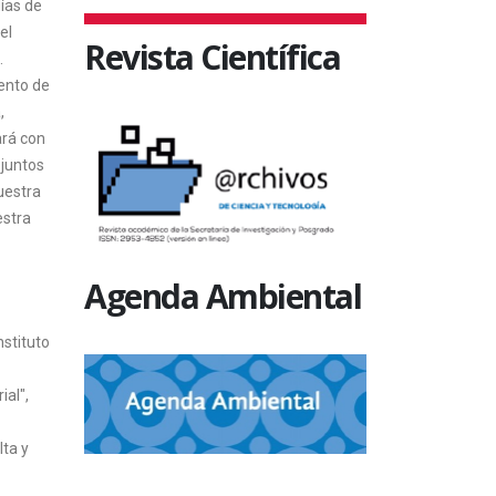
días de
el
Revista Científica
.
iento de
,
ará con
 juntos
uestra
estra
Agenda Ambiental
nstituto
ial",
lta y