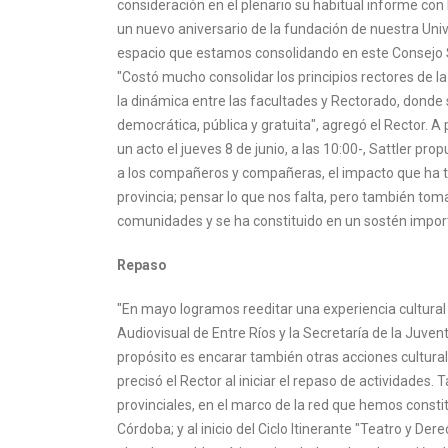
consideración en el plenario su habitual informe con 
un nuevo aniversario de la fundación de nuestra Unive
espacio que estamos consolidando en este Consejo Su
"Costó mucho consolidar los principios rectores de la
la dinámica entre las facultades y Rectorado, donde
democrática, pública y gratuita", agregó el Rector. 
un acto el jueves 8 de junio, a las 10:00-, Sattler 
a los compañeros y compañeras, el impacto que ha teni
provincia; pensar lo que nos falta, pero también t
comunidades y se ha constituido en un sostén import
Repaso
"En mayo logramos reeditar una experiencia cultural y
Audiovisual de Entre Ríos y la Secretaría de la Juve
propósito es encarar también otras acciones culturale
precisó el Rector al iniciar el repaso de actividades.
provinciales, en el marco de la red que hemos consti
Córdoba; y al inicio del Ciclo Itinerante "Teatro y D