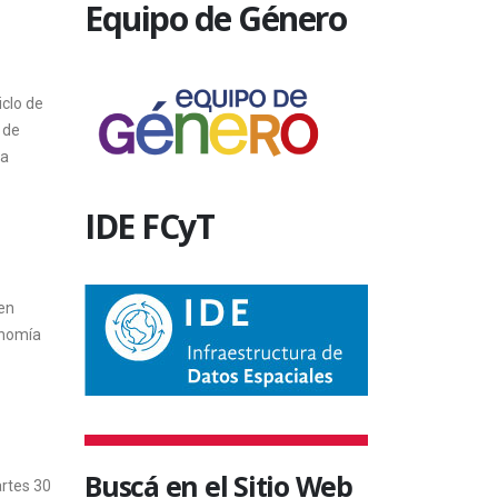
Equipo de Género
iclo de
 de
sa
IDE FCyT
 en
onomía
Buscá en el Sitio Web
artes 30