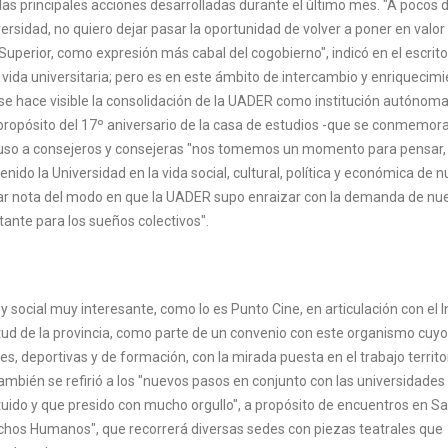
las principales acciones desarrolladas durante el último mes. "A pocos 
rsidad, no quiero dejar pasar la oportunidad de volver a poner en valor 
perior, como expresión más cabal del cogobierno", indicó en el escrito
 vida universitaria; pero es en este ámbito de intercambio y enriquecim
 se hace visible la consolidación de la UADER como institución autónoma
A propósito del 17º aniversario de la casa de estudios -que se conmemor
propuso a consejeros y consejeras "nos tomemos un momento para pensar,
do la Universidad en la vida social, cultural, política y económica de n
omar nota del modo en que la UADER supo enraizar con la demanda de nu
ante para los sueños colectivos".
 social muy interesante, como lo es Punto Cine, en articulación con el I
ntud de la provincia, como parte de un convenio con este organismo cuyo
s, deportivas y de formación, con la mirada puesta en el trabajo territor
 También se refirió a los "nuevos pasos en conjunto con las universidades
tuido y que presido con mucho orgullo", a propósito de encuentros en Sa
erechos Humanos", que recorrerá diversas sedes con piezas teatrales que