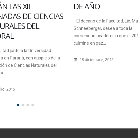
II
DE AÑO
E CIENCIAS
El decano de la Facultad, Lic. Marino
 DEL
Schneeberger, desea a toda la
comunidad académica que el 2015
“
culmine en paz...
e
la Universidad
f
con auspicio de la
18 diciembre, 2015
m
as Naturales del