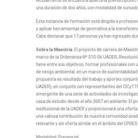
Actualmente se encuentra abierta la preinscripción
una duración de dos años, con modalidad de cursado
Esta instancia de formación está dirigida a profesional
y aplicar herramientas de geomática a la transferenci
Cabe destacar que 17 personas ya han egresado dur
Sobre
la
Maestría
: El proyecto de carrera de Maest
marco de la Ordenanza Nº 010-06 UADER, Resolució
tiene entre sus objetivos, formar profesionales con 
de riesgo ambiental, en un marco de sustentabilidad 
propuesta es resultado del trabajo y aportes conju
UADER), en conjunto con representantes del CICyTTP
emergente de una serie de actividades de investigac
casa de estudio desde el año 2007 en adelante. El proy
institucional de la UADER y proporcionará una oferta
una valiosa contribución de nuestra comunidad acad
relevante y sin oferta similar en el ámbito del CPRE
Modalidad: Presencial