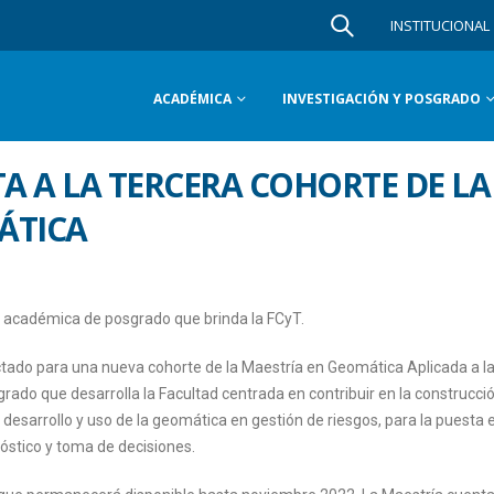
INSTITUCIONAL
ACADÉMICA
INVESTIGACIÓN Y POSGRADO
TA A LA TERCERA COHORTE DE LA
ÁTICA
a académica de posgrado que brinda la FCyT.
ado para una nueva cohorte de la Maestría en Geomática Aplicada a l
ado que desarrolla la Facultad centrada en contribuir en la construcci
 desarrollo y uso de la geomática en gestión de riesgos, para la puesta 
óstico y toma de decisiones.