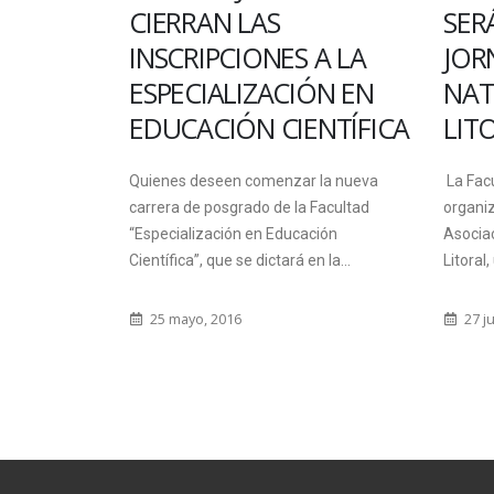
CIERRAN LAS
SERÁN LAS X
INSCRIPCIONES A LA
JORNADAS D
ESPECIALIZACIÓN EN
NATURALES
EDUCACIÓN CIENTÍFICA
LITORAL
Quienes deseen comenzar la nueva
La Facultad junto a 
a
carrera de posgrado de la Facultad
organiza en Paraná, 
“Especialización en Educación
Asociación de Cienci
Científica”, que se dictará en la...
Litoral, un...
25 mayo, 2016
27 julio, 2015