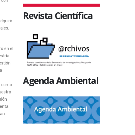
a con
Revista Científica
dquirir
ales.
ó en el
stría
estión
La
Agenda Ambiental
–
ge como
uestra
sión
senta
tan