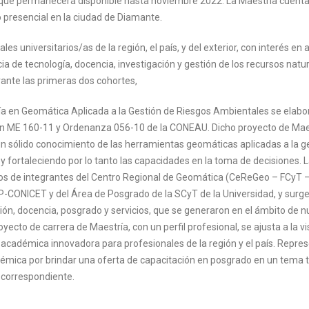
, que permanecerá disponible hasta noviembre 2022. La Maestría cuent
 presencial en la ciudad de Diamante.
es universitarios/as de la región, el país, y del exterior, con interés en a
a de tecnología, docencia, investigación y gestión de los recursos natur
ante las primeras dos cohortes,
ría en Geomática Aplicada a la Gestión de Riesgos Ambientales se elabor
n ME 160-11 y Ordenanza 056-10 de la CONEAU. Dicho proyecto de Mae
un sólido conocimiento de las herramientas geomáticas aplicadas a la g
y fortaleciendo por lo tanto las capacidades en la toma de decisiones. 
ntos de integrantes del Centro Regional de Geomática (CeReGeo – FCyT 
-CONICET y del Área de Posgrado de la SCyT de la Universidad, y sur
ión, docencia, posgrado y servicios, que se generaron en el ámbito de n
ecto de carrera de Maestría, con un perfil profesional, se ajusta a la vi
 académica innovadora para profesionales de la región y el país. Repre
émica por brindar una oferta de capacitación en posgrado en un tema 
S correspondiente.