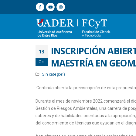
INSCRIPCIÓN ABIER
13
MAESTRÍA EN GEOM
Oct
Sin categoría
Continúa abierta la preinscripción de esta propuest
Durante el mes de noviembre 2022 comenzará el dict
Gestión de Riesgos Ambientales, una carrera de posgr
saberes y de habilidades orientadas a la apropiación,
del conocimiento de técnicas que ayudan en el diagn