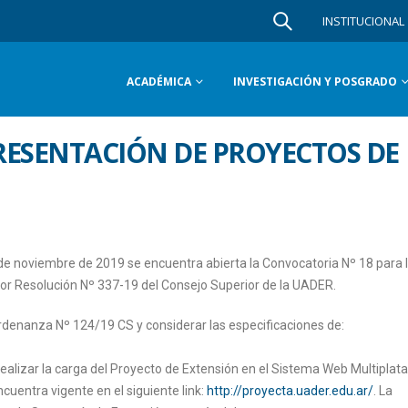
INSTITUCIONAL
ACADÉMICA
INVESTIGACIÓN Y POSGRADO
RESENTACIÓN DE PROYECTOS DE
de noviembre de 2019 se encuentra abierta la Convocatoria Nº 18 para 
or Resolución Nº 337-19 del Consejo Superior de la UADER.
denanza Nº 124/19 CS y considerar las especificaciones de:
 realizar la carga del Proyecto de Extensión en el Sistema Web Multipla
uentra vigente en el siguiente link:
http://proyecta.uader.edu.ar/
. La