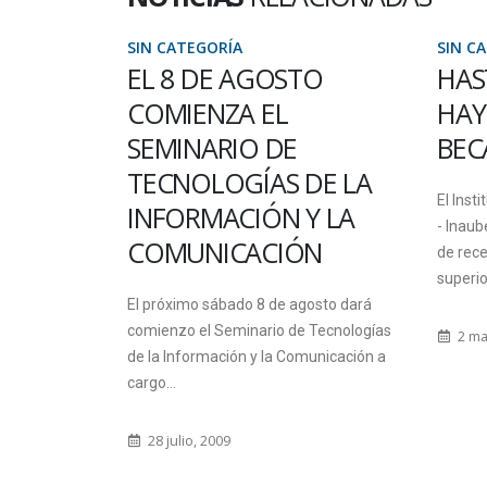
SIN CATEGORÍA
SIN CATEGO
EL 8 DE AGOSTO
HASTA E
COMIENZA EL
HAY TIE
SEMINARIO DE
BECAS 
TECNOLOGÍAS DE LA
 día
El Instituto A
INFORMACIÓN Y LA
cceder
- Inaubepro- d
COMUNICACIÓN
de recepción d
superior hasta 
El próximo sábado 8 de agosto dará
comienzo el Seminario de Tecnologías
2 marzo, 20
de la Información y la Comunicación a
cargo...
28 julio, 2009