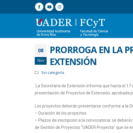
PRORROGA EN LA P
08
EXTENSIÓN
Nov
Sin categoría
La Secretaría de Extensión informa que hasta el 17 
presentación de Proyectos de Extensión, aprobada p
Los proyectos deberán presentarse conforme a la Or
– Duración de los proyectos
– Plazos de inscripción a la convocatoria: se deberá
de Gestión de Proyectos “UADER Proyecta” que se enc