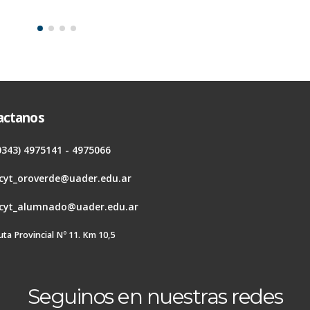
actanos
0343) 4975141 - 4975066
cyt_oroverde@uader.edu.ar
cyt_alumnado@uader.edu.ar
uta Provincial Nº 11. Km 10,5
Seguinos en nuestras redes