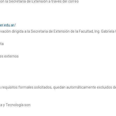
n la Secretaría de Extensión a través del correo
er.edu.ar/
ción dirigida a la Secretaria de Extensión de la Facultad, Ing. Gabriela 
cta
es externos
 requisitos formales solicitados, quedan automáticamente excluidos de
ia y Tecnología son: