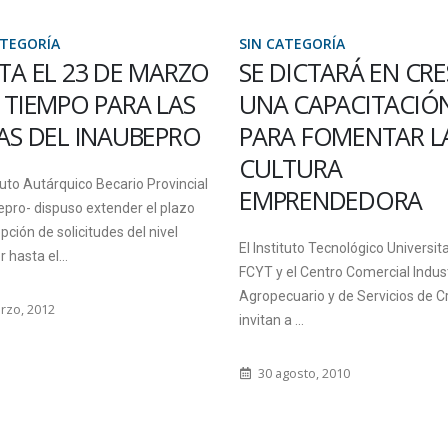
RÍA
SIN CATEGORÍA
L 23 DE MARZO
SE DICTARÁ EN CRESPO
MPO PARA LAS
UNA CAPACITACIÓN
DEL INAUBEPRO
PARA FOMENTAR LA
CULTURA
utárquico Becario Provincial
EMPRENDEDORA
ispuso extender el plazo
e solicitudes del nivel
El Instituto Tecnológico Universitario –
el...
FCYT y el Centro Comercial Industrial
Agropecuario y de Servicios de Crespo
12
invitan a ...
30 agosto, 2010