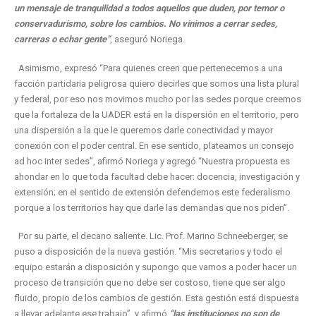
un mensaje de tranquilidad a todos aquellos que duden, por temor o
conservadurismo, sobre los cambios. No vinimos a cerrar sedes,
carreras o echar gente”
, aseguró Noriega.
Asimismo, expresó “Para quienes creen que pertenecemos a una
facción partidaria peligrosa quiero decirles que somos una lista plural
y federal, por eso nos movimos mucho por las sedes porque creemos
que la fortaleza de la UADER está en la dispersión en el territorio, pero
una dispersión a la que le queremos darle conectividad y mayor
conexión con el poder central. En ese sentido, plateamos un consejo
ad hoc inter sedes”, afirmó Noriega y agregó “Nuestra propuesta es
ahondar en lo que toda facultad debe hacer: docencia, investigación y
extensión; en el sentido de extensión defendemos este federalismo
porque a los territorios hay que darle las demandas que nos piden”.
Por su parte, el decano saliente. Lic. Prof. Marino Schneeberger, se
puso a disposición de la nueva gestión. “Mis secretarios y todo el
equipo estarán a disposición y supongo que vamos a poder hacer un
proceso de transición que no debe ser costoso, tiene que ser algo
fluido, propio de los cambios de gestión. Esta gestión está dispuesta
a llevar adelante ese trabajo”, y afirmó
“las instituciones no son de