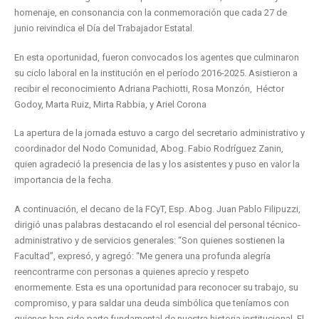
homenaje, en consonancia con la conmemoración que cada 27 de
junio reivindica el Día del Trabajador Estatal.
En esta oportunidad, fueron convocados los agentes que culminaron
su ciclo laboral en la institución en el período 2016-2025. Asistieron a
recibir el reconocimiento Adriana Pachiotti, Rosa Monzón, Héctor
Godoy, Marta Ruiz, Mirta Rabbia, y Ariel Corona
La apertura de la jornada estuvo a cargo del secretario administrativo y
coordinador del Nodo Comunidad, Abog. Fabio Rodríguez Zanin,
quien agradeció la presencia de las y los asistentes y puso en valor la
importancia de la fecha.
A continuación, el decano de la FCyT, Esp. Abog. Juan Pablo Filipuzzi,
dirigió unas palabras destacando el rol esencial del personal técnico-
administrativo y de servicios generales:
“Son quienes sostienen la
Facultad”, expresó, y agregó: “Me genera una profunda alegría
reencontrarme con personas a quienes aprecio y respeto
enormemente. Esta es una oportunidad para reconocer su trabajo, su
compromiso, y para saldar una deuda simbólica que teníamos con
quienes han sido parte fundamental de nuestra historia institucional. El