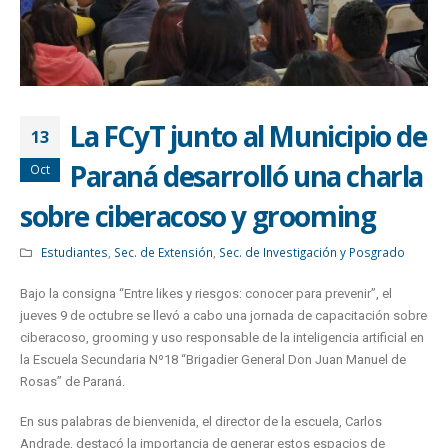
La FCyT junto al Municipio de
13
Paraná desarrolló una charla
Oct
sobre ciberacoso y grooming
Estudiantes
,
Sec. de Extensión
,
Sec. de Investigación y Posgrado
Bajo la consigna “Entre likes y riesgos: conocer para prevenir”, el
jueves 9 de octubre se llevó a cabo una jornada de capacitación sobre
ciberacoso, grooming y uso responsable de la inteligencia artificial en
la Escuela Secundaria Nº18 “Brigadier General Don Juan Manuel de
Rosas” de Paraná.
En sus palabras de bienvenida, el director de la escuela, Carlos
Andrade, destacó la importancia de generar estos espacios de