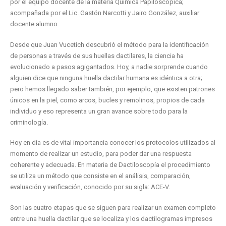
por el equipo docente de la materia Química Papiloscópica;
acompañada por el Lic. Gastón Narcotti y Jairo González, auxiliar
docente alumno.
Desde que Juan Vucetich descubrió el método para la identificación
de personas a través de sus huellas dactilares, la ciencia ha
evolucionado a pasos agigantados. Hoy, a nadie sorprende cuando
alguien dice que ninguna huella dactilar humana es idéntica a otra;
pero hemos llegado saber también, por ejemplo, que existen patrones
únicos en la piel, como arcos, bucles y remolinos, propios de cada
individuo y eso representa un gran avance sobre todo para la
criminología.
Hoy en día es de vital importancia conocer los protocolos utilizados al
momento de realizar un estudio, para poder dar una respuesta
coherente y adecuada. En materia de Dactiloscopía el procedimiento
se utiliza un método que consiste en el análisis, comparación,
evaluación y verificación, conocido por su sigla: ACE-V.
Son las cuatro etapas que se siguen para realizar un examen completo
entre una huella dactilar que se localiza y los dactilogramas impresos