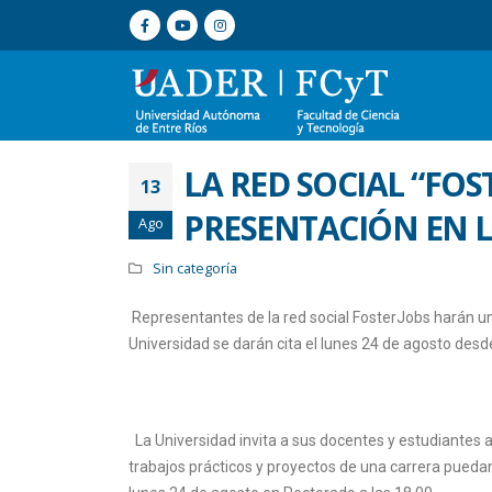
LA RED SOCIAL “FOS
13
PRESENTACIÓN EN 
Ago
Sin categoría
Representantes de la red social FosterJobs harán un
Universidad se darán cita el lunes 24 de agosto des
La Universidad invita a sus docentes y estudiantes a 
trabajos prácticos y proyectos de una carrera pueda