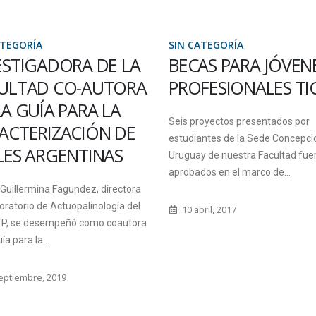
ATEGORÍA
SIN CATEGORÍA
AS PARA JÓVENES
SE REPROGRAMAR
FESIONALES TIC
LAS ACCIONES DE
CAPACITACIÓN
royectos presentados por
DESTINADA A
ntes de la Sede Concepción del
DOCENTES PARA L
y de nuestra Facultad fueron
DÍAS SÁBADOS
os en el marco de...
ril, 2017
Como consecuencia de la situaci
generada por la emergencia sanit
propósito de la pandemia por gri
H1N1, y...
5 agosto, 2009