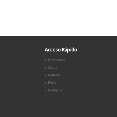
13 abril, 20
Acceso Rápido
Institucional
Sedes
Carreras
FAQs
Contacto