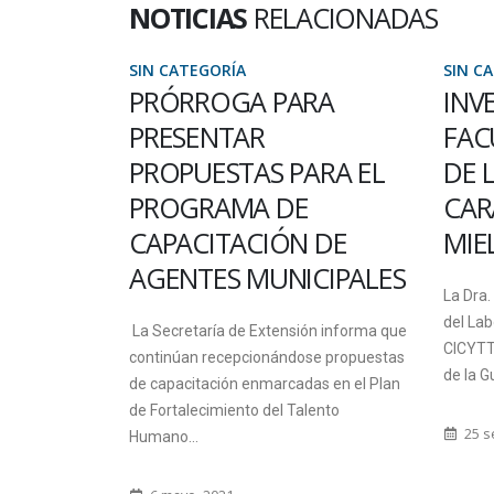
NOTICIAS
RELACIONADAS
SIN CATEGORÍA
SIN C
RA
INVESTIGADORA DE LA
BEC
FACULTAD CO-AUTORA
PRO
RA EL
DE LA GUÍA PARA LA
Seis p
CARACTERIZACIÓN DE
estudia
 DE
MIELES ARGENTINAS
Urugua
CIPALES
aprobad
La Dra. Guillermina Fagundez, directora
del Laboratorio de Actuopalinología del
10 ab
n informa que
CICYTTP, se desempeñó como coautora
e propuestas
de la Guía para la...
s en el Plan
ento
25 septiembre, 2019