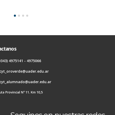
actanos
0343) 4975141 - 4975066
cyt_oroverde@uader.edu.ar
cyt_alumnado@uader.edu.ar
uta Provincial Nº 11. Km 10,5