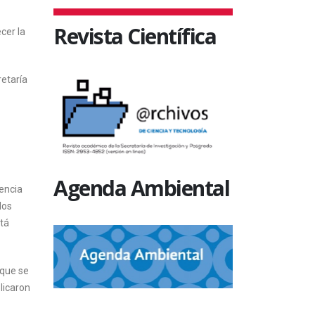
Revista Científica
cer la
retaría
Agenda Ambiental
iencia
los
stá
 que se
licaron