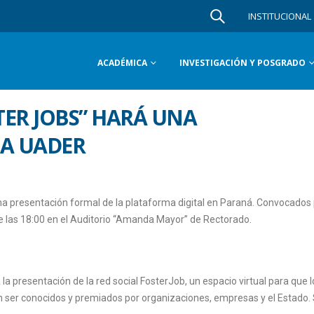
INSTITUCIONAL
ACADÉMICA
INVESTIGACIÓN Y POSGRADO
TER JOBS” HARÁ UNA
LA UADER
a presentación formal de la plataforma digital en Paraná. Convocados 
de las 18:00 en el Auditorio “Amanda Mayor” de Rectorado.
la presentación de la red social FosterJob, un espacio virtual para que l
n ser conocidos y premiados por organizaciones, empresas y el Estado. 