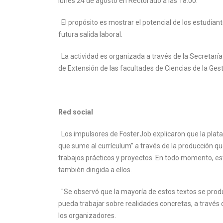
lunes 24 de agosto en Rectorado a las 18.00.
El propósito es mostrar el potencial de los estudian
futura salida laboral.
La actividad es organizada a través de la Secretaría 
de Extensión de las facultades de Ciencias de la Ges
Red social
Los impulsores de FosterJob explicaron que la plataf
que sume al currículum” a través de la producción que
trabajos prácticos y proyectos. En todo momento, está
también dirigida a ellos.
"Se observó que la mayoría de estos textos se produc
pueda trabajar sobre realidades concretas, a través d
los organizadores.