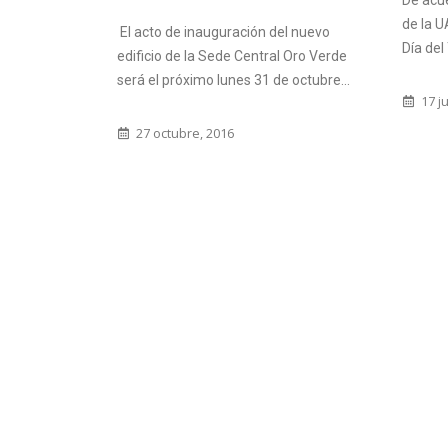
De acuerdo con la Ordenanza N°007-05
de la UADER, el 27 de junio se celebra el
9 jun
l nuevo
Día del Trabajador No...
 Oro Verde
 octubre...
17 junio, 2016