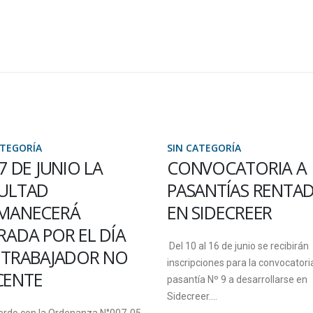
ATEGORÍA
SIN CATEGORÍA
VOCATORIA A
SEDE CHAJARÍ:
ANTÍAS RENTADAS
COMENZARON LOS
SIDECREER
CURSOS DE INGLÉS
PLANILLA DE CÁLC
al 16 de junio se recibirán
ciones para la convocatoria de
El miércoles 4 de abril, la coordi
a Nº 9 a desarrollarse en
de la Sede Chajarí de la FCyT, Ab
r....
Virginia Borghesan, dio apertura a