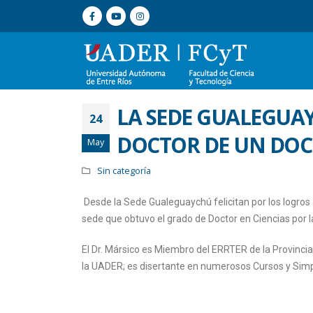
LA SEDE GUALEGUAY
24
DOCTOR DE UN DOC
May
Sin categoría
Desde la Sede Gualeguaychú felicitan por los logros 
sede que obtuvo el grado de Doctor en Ciencias por 
El Dr. Mársico es Miembro del ERRTER de la Provincia 
la UADER; es disertante en numerosos Cursos y Simp