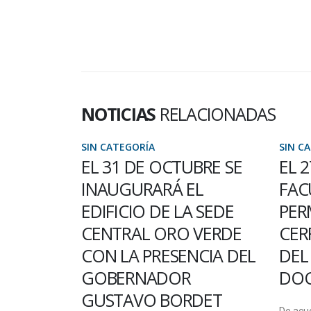
NOTICIAS
RELACIONADAS
SIN CATEGORÍA
SIN C
BRE SE
EL 27 DE JUNIO LA
CON
L
FACULTAD
PAS
 SEDE
PERMANECERÁ
EN 
VERDE
CERRADA POR EL DÍA
Del 10 
CIA DEL
DEL TRABAJADOR NO
inscrip
DOCENTE
pasantí
DET
Sidecree