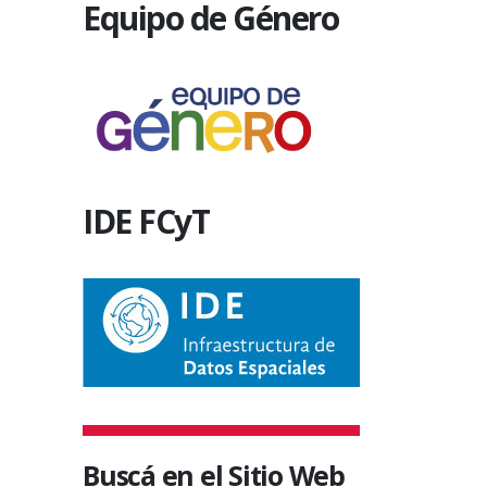
Equipo de Género
proyectos de cátedra, para cubrir, con
al presentad
carácter interino y/o suplente, las...
respecto a las
20 agosto, 2013
6 junio, 201
IDE FCyT
Buscá en el Sitio Web