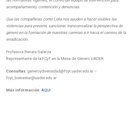
las normativas vigentes, el correo del equipo de intervención para
acompañamiento, contención y denuncias.
Que las compañeras como Lidia nos ayuden a hacer visibles las
violencias para prevenir, sancionar, transversalizar la perspectiva de
género en la formación de nuestras carreras e ir hacia el camino de la
erradicación.
Profesora Renata Galarza
Representante de la FCyT en la Mesa de Género UADER.
Consultas
: generoydiversidad@fcyt.uader.edu.ar –
fcyt_bienestar@uader.edu.ar
Más información
:
AQUI