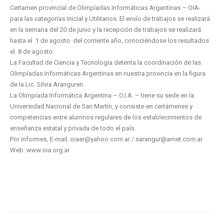
Certamen provincial de Olimpíadas Informáticas Argentinas – OIA-
para las categorías Inicial y Utilitarios. El envío de trabajos se realizará
en la semana del 20 de junio y la recepción de trabajos se realizará
hasta el 1 de agosto del corriente año, conociéndose los resultados
el 8 de agosto.
La Facultad de Ciencia y Tecnología detenta la coordinación de las
Olimpíadas Informáticas Argentinas en nuestra provincia en la figura
de la Lic. Silvia Aranguren.
La Olimpíada Informática Argentina – O.I.A. – tiene su sede en la
Universidad Nacional de San Martín, y consiste en certámenes y
competencias entre alumnos regulares de los establecimientos de
enseñanza estatal y privada de todo el país.
Por informes, E-mail: oiaer@yahoo.com.ar / sarangur@arnet.com.ar
Web: www.oia.org.ar