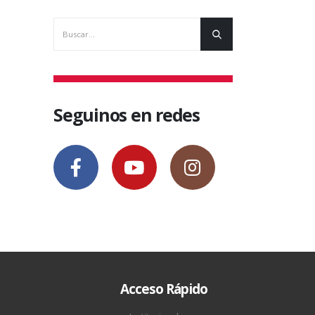
mapas interact
7 septiemb
Seguinos en redes
Acceso Rápido