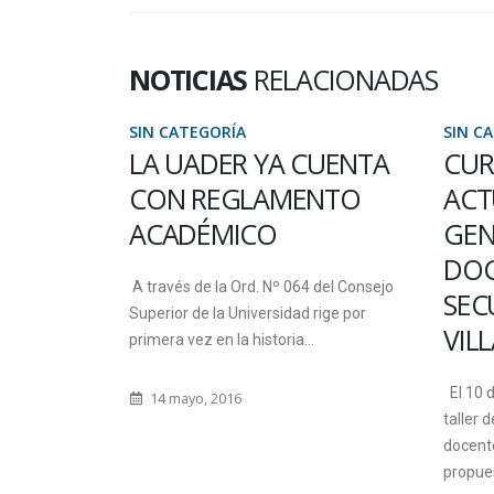
NOTICIAS
RELACIONADAS
SIN CATEGORÍA
SIN C
CUENTA
CURSO TALLER DE
MOV
NTO
ACTUALIZACIÓN EN
MER
GENÉTICA PARA
EST
DOCENTES DE ESCUELA
PAR
 del Consejo
SECUNDARIA EN
EN 
rige por
VILLAGUAY
Acompañ
quien s
El 10 de noviembre comienza el “Curso
alojam
taller de actualización en genética para
así com
docentes de escuela secundaria”. La
propuesta,...