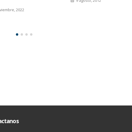
osto, 2012
actanos