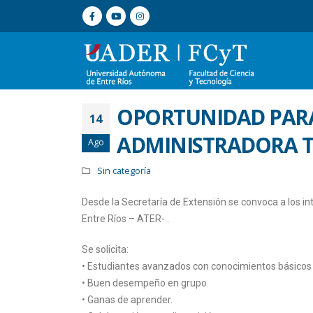
OPORTUNIDAD PARA
14
ADMINISTRADORA TR
Ago
Sin categoría
Desde la Secretaría de Extensión se convoca a los in
Entre Ríos – ATER- .
Se solicita:
• Estudiantes avanzados con conocimientos básicos
• Buen desempeño en grupo.
• Ganas de aprender.