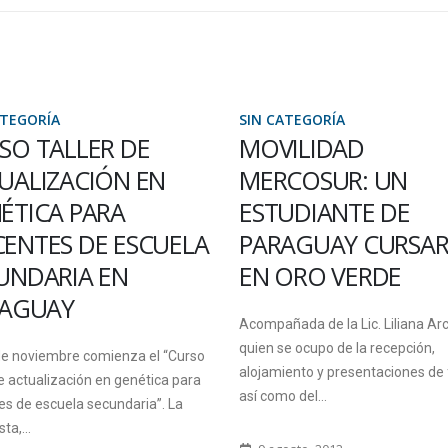
ATEGORÍA
SIN CATEGORÍA
ILIDAD
ACLARACIÓN SOBR
COSUR: UN
LOS PLAZOS
UDIANTE DE
ELECTORALES
AGUAY CURSARÁ
El viernes 12 de octubre, Mesa d
ORO VERDE
Entradas de la Sede Oro Verde a
al público de 10 a...
ada de la Lic. Liliana Arce,
e ocupo de la recepción,
4 octubre, 2018
iento y presentaciones de forma,
o del...