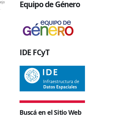
PASANTÍA RENTADA
Equipo de Género
ejo
los certificad
.
Del 26 de agosto al 2 de septiembre se
17 diciembr
recibirán inscripciones para la
convocatoria de pasantía Nº 17 en el...
10 julio, 2016
IDE FCyT
Buscá en el Sitio Web