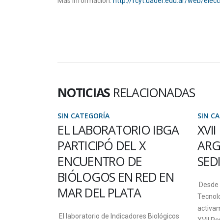
Mas información:
http://fcyt.uader.edu.ar/web/elec
NOTICIAS
RELACIONADAS
SIN CATEGORÍA
SIN C
PARA EL
EL LABORATORIO IBGA
XVI
PARTICIPÓ DEL X
ARG
ENCUENTRO DE
SED
 herramientas
BIÓLOGOS EN RED EN
tán en
Desde l
MAR DEL PLATA
sarrollará
Tecnol
activam
El laboratorio de Indicadores Biológicos