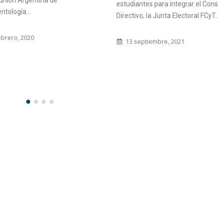
unión Argentina de
estudiantes para integrar el Cons
tología...
Directivo, la Junta Electoral FCyT..
ebrero, 2020
13 septiembre, 2021