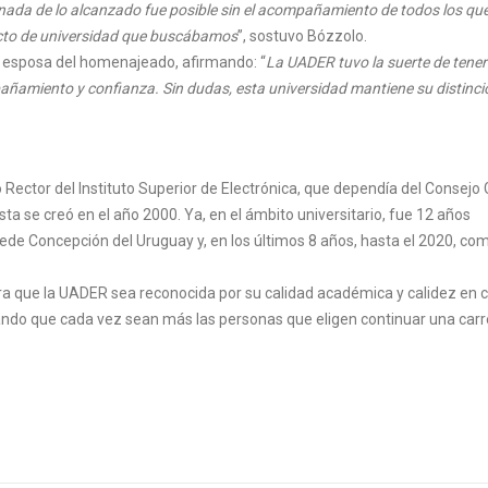
nada de lo alcanzado fue posible sin el acompañamiento de todos los qu
yecto de universidad que buscábamos
”, sostuvo Bózzolo.
la esposa del homenajeado, afirmando: “
La UADER tuvo la suerte de tener
ñamiento y confianza. Sin dudas, esta universidad mantiene su distinci
ector del Instituto Superior de Electrónica, que dependía del Consejo 
ta se creó en el año 2000. Ya, en el ámbito universitario, fue 12 años
ede Concepción del Uruguay y, en los últimos 8 años, hasta el 2020, co
ara que la UADER sea reconocida por su calidad académica y calidez en 
grando que cada vez sean más las personas que eligen continuar una carr