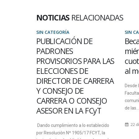
NOTICIAS
RELACIONADAS
SIN CATEGORÍA
SIN C
S
PUBLICACIÓN DE
Beca
PADRONES
miér
ARA
PROVISORIOS PARA LAS
cuot
ELECCIONES DE
al m
DIRECTOR DE CARRERA
as 18.00
Desde l
Y CONSEJO DE
n
Faculta
CARRERA O CONSEJO
e para los
comuni
ASESOR EN LA FCyT
on...
de las...
22 d
Dando cumplimiento a lo establecido
por Resolución Nº 1905/17 FCYT, la