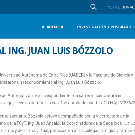
INSTITUCIONAL
ACADÉMICA
INVESTIGACIÓN Y POSGRADO
 ING. JUAN LUIS BÓZZOLO
 Universidad Autónoma de Entre Ríos (UADER) y la Facultad de Ciencia y
nizaron un reconocimiento al Ing. Juan Luis Bózzolo.
o de Automatización,correspondiente a la carrera Licenciatura en
para que lleve su nombre; lo cual fue aprobado por Res. CD FCyTN°236/
gente sanitario, Bózzolo estuvo acompañado por la Vicerrectora de la
no de la FCyT, Ing. Juan Ansaldi; la Coordinadora de la Sede local, Lic. 
mismo, y de forma virtual, participaron otros colegas, amigos y familiar