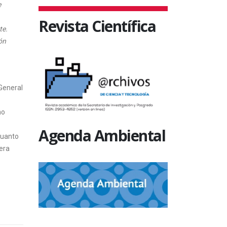
e
Revista Científica
te.
ón
General
mo
Agenda Ambiental
cuanto
era