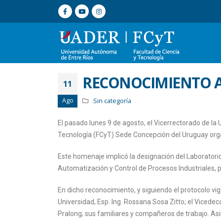
RECONOCIMIENTO AL
11
Ago
Sin categoría
El pasado lunes 9 de agosto, el Vicerrectorado de la
Tecnología (FCyT) Sede Concepción del Uruguay orga
Este homenaje implicó la designación del Laboratori
Automatización y Control de Procesos Industriales, 
En dicho reconocimiento, y siguiendo el protocolo vi
Universidad, Esp. Ing. Rossana Sosa Zitto; el Vicedeca
Pralong; sus familiares y compañeros de trabajo. Asi