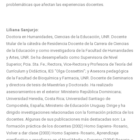
problemáticas que afectan las experiencias docentes.
Liliana Sanjurjo:
Doctora en Humanidades, Ciencias de la Educación, UNR. Docente
titular de la cátedra de Residencia Docente de la Carrera de Ciencias
de la Educación y como investigadora de la Facultad de Humanidades
y Artes, UNR. Se ha desempeñado como Supervisora de Nivel
Superior, Pcia. Sta. Fe.; Rectora, Vice-Rectora y Profesora de Teoría del
Currículum y Didáctica, IES “Olga Cossettini”; y Asesora pedagógica
de la Facultad de Bioquímica y Farmacia, UNR. Docente de Seminarios
y directora de tesis de Maestrías y Doctorado. Ha realizado
asesoramientos en el exterior: Ministerio República Dominicana;
Universidad Heredia, Costa Rica; Universidad Santiago de
Compostela, España; Ministerio de Educación Uruguay. Dirige y ha
dirigido investigaciones relacionadas con la formación práctica de los
docentes. Algunas de sus publicaciones más destacadas son: La
formación práctica de los docentes (2002) Homo Sapiens- Rosario,
Volver a dar clase (2003) Homo Sapiens- Rosario, Aprendizaje
significativo y enseñanza en el Nivel Medio y Superior (1994) Rosario –