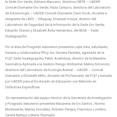
la Sede Oro Verde; Adriana Manzano, directora CIBTA – UADER
Conicet-Diamante-Oro Verde; Paula Campos, directora del Laboratorio
de Entomología – UADER Conicet-Diamante; Darío Kock, docente e
integrante de LAVS – Villaguay; Emanuel Orzuza, director del
Laboratorio de Seguridad de la Información de la Sede Oro Verde;
Eduardo Chavez y Elizabeth Ávila Hernández, del IBGA – Sede
Gualeguaychú.
Por el área de Posgrado estuvieron presentes Leyla Vera, estudiante,
becaria y colaboradora PRoy. Inv; Gimena Paredes, egresada de la
FCyT Sede Gualeguaychú; Pablo Aceñolaza, director de la Maestría
Geomática Aplicada a la Gestión Riesgo Ambiental; Melina Simoncini,
directora del Laboratorio de Ecología Animal – UADER – Conicet
Diamante; y Elizabeth Miño, docente de Profesorado de FCyT y becada
por UADER para el Doctorado en Educación con Mención en
Didácticas Específicas.
En representación del equipo técnico de la Secretaría de Investigación
y Posgrado estuvieron presentes Macarena de los Santos , Norma
Monteverde, Marisa González, Roberto Pereyra, Francisco Londero,
Yamila Battauz y María Churruarín.