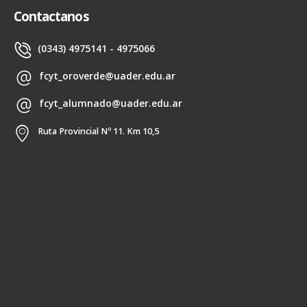
Contactanos
(0343) 4975141 - 4975066
fcyt_oroverde@uader.edu.ar
fcyt_alumnado@uader.edu.ar
Ruta Provincial Nº 11. Km 10,5