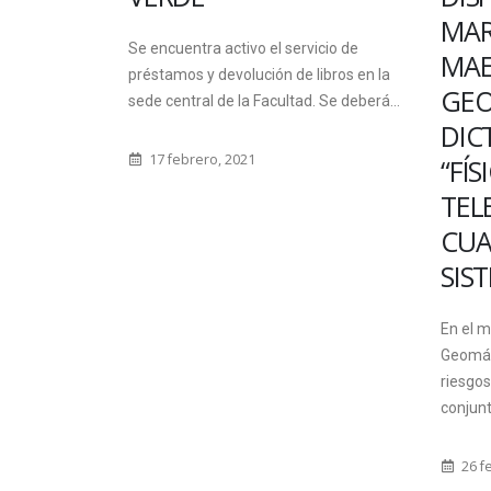
MARCO DE LA
ING
icio de
MAESTRÍA EN
libros en la
Desde e
GEOMÁTICA, SE
. Se deberá...
viernes
DICTARÁ EL CURSO
las car
“FÍSICA DE LA
4 fe
TELEDETECCIÓN
CUANTITATIVA y
SISTEMAS SENSORES”
En el marco de la Maestría en
Geomática Aplicada la Gestión de
riesgos Ambientales y en iniciativa
conjunta con el Centro de...
26 febrero, 2015