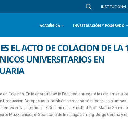
INSTITUCIONAL
ACADÉMICA
INVESTIGACIÓN Y POSGRADO
NES EL ACTO DE COLACION DE LA 
NICOS UNIVERSITARIOS EN
UARIA
o de Colación. En la oportunidad la Facultad entregaró los diplomas a lo
 en Producción Agropecuaria, también se reconoció a todos los alumnos
resentes en la ceremonia el Decano de la Facultad Prof. Marino Schnee
erto Muzzachiodi, el Secretario de Investigación, Ing. Jorge Cerana y el