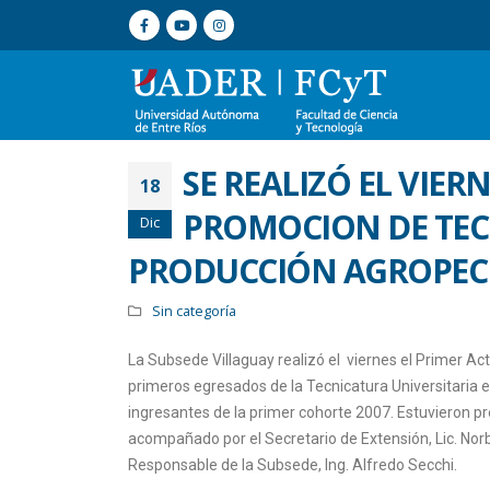
SE REALIZÓ EL VIER
18
PROMOCION DE TEC
Dic
PRODUCCIÓN AGROPEC
Sin categoría
La Subsede Villaguay realizó el viernes el Primer Act
primeros egresados de la Tecnicatura Universitaria
ingresantes de la primer cohorte 2007. Estuvieron p
acompañado por el Secretario de Extensión, Lic. Norb
Responsable de la Subsede, Ing. Alfredo Secchi.