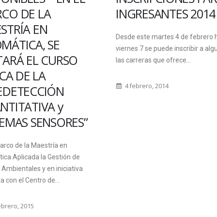
RESANTES 2014
INUNDADOS
ENTRERRIANOS
ste martes 4 de febrero hasta el
 7 se puede inscribir a alguna de
La Universidad Autónoma de Entr
reras que ofrece...
a través del Rectorado y sus dist
unidades académicas, dispuso u
brero, 2014
operativo de recolección...
28 noviembre, 2009