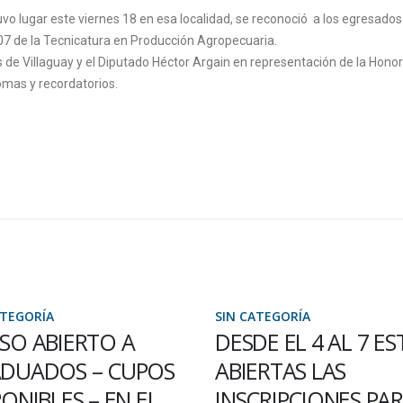
vo lugar este viernes 18 en esa localidad, se reconoció a los egresados 
7 de la Tecnicatura en Producción Agropecuaria.
as de Villaguay y el Diputado Héctor Argain en representación de la Hono
mas y recordatorios.
ATEGORÍA
SIN CATEGORÍA
DE EL 4 AL 7 ESTÁN
LA UNIVERSIDAD SE
ERTAS LAS
SUMA A LA
CRIPCIONES PARA
SOLIDARIDAD CON