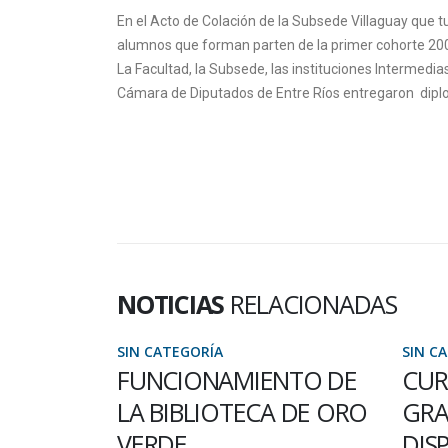
En el Acto de Colación de la Subsede Villaguay que tu
alumnos que forman parten de la primer cohorte 200
La Facultad, la Subsede, las instituciones Intermedi
Cámara de Diputados de Entre Ríos entregaron diplo
NOTICIAS
RELACIONADAS
SIN CATEGORÍA
SIN C
NTO DE
CURSO ABIERTO A
DES
 DE ORO
GRADUADOS – CUPOS
ABI
DISPONIBLES – EN EL
INS