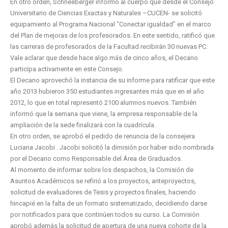
En otro orden, Schneeberger informó al cuerpo que desde el Consejo
Universitario de Ciencias Exactas y Naturales –CUCEN- se solicitó
equipamiento al Programa Nacional “Conectar igualdad” en el marco
del Plan de mejoras de los profesorados. En este sentido, ratificó que
las carreras de profesorados de la Facultad recibirán 30 nuevas PC.
Vale aclarar que desde hace algo más de cinco años, el Decano
participa activamente en este Consejo.
El Decano aprovechó la instancia de su informe para ratificar que este
año 2013 hubieron 350 estudiantes ingresantes más que en el año
2012, lo que en total representó 2100 alumnos nuevos. También
informó que la semana que viene, la empresa responsable de la
ampliación de la sede finalizará con la cuadrícula.
En otro orden, se aprobó el pedido de renuncia de la consejera
Luciana Jacobi . Jacobi solicitó la dimisión por haber sido nombrada
por el Decano como Responsable del Área de Graduados.
Al momento de informar sobre los despachos, la Comisión de
Asuntos Académicos se refirió a los proyectos, anteproyectos,
solicitud de evaluadores de Tesis y proyectos finales, haciendo
hincapié en la falta de un formato sistematizado, decidiendo darse
por notificados para que continúen todos su curso. La Comisión
aprobó además la solicitud de apertura de una nueva cohorte de la