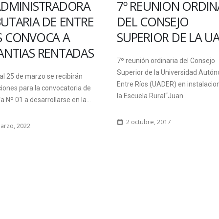
ADORA
7º REUNION ORDINARIA
LA Ó
 ENTRE
DEL CONSEJO
SE P
 A
SUPERIOR DE LA UADER
VIER
TADAS
3 DE
7º reunión ordinaria del Consejo
Superior de la Universidad Autónoma de
cibirán
El vier
Entre Ríos (UADER) en instalaciones de
catoria de
present
la Escuela Rural“Juan...
e en la...
Una pue
Teatro..
2 octubre, 2017
20 se