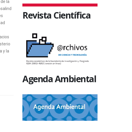
 de la
osalind
Revista Científica
es
dad
acios
sterio
a y la
Agenda Ambiental
TEGORÍA
SIN CATEGORÍA