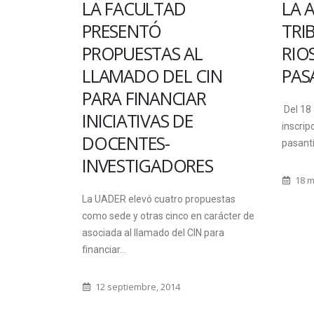
LA FACULTAD
LA ADMINISTR
PRESENTÓ
TRIBUTARIA DE
PROPUESTAS AL
RIOS CONVOCA
LLAMADO DEL CIN
PASANTIAS REN
PARA FINANCIAR
Del 18 al 25 de marzo se re
INICIATIVAS DE
inscripciones para la convo
DOCENTES-
pasantía Nº 01 a desarrollars
INVESTIGADORES
18 marzo, 2022
a UADER elevó cuatro propuestas
omo sede y otras cinco en carácter de
sociada al llamado del CIN para
inanciar...
12 septiembre, 2014