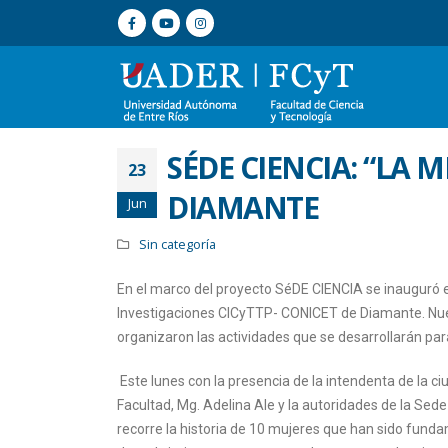
SÉDE CIENCIA: “LA 
23
DIAMANTE
Jun
Sin categoría
En el marco del proyecto SéDE CIENCIA se inauguró e
Investigaciones CICyTTP- CONICET de Diamante. Nue
organizaron las actividades que se desarrollarán para
Este lunes con la presencia de la intendenta de la ci
Facultad, Mg. Adelina Ale y la autoridades de la Se
recorre la historia de 10 mujeres que han sido funda