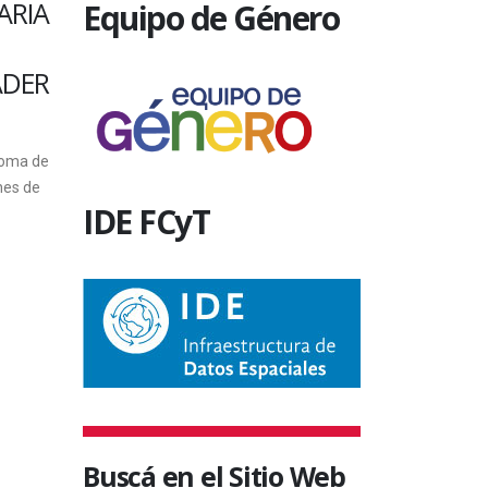
PERA DIDO Y ENAS
OPTIMIZAR LAS
Equipo de Género
RESENTARÁ ESTE
PRÁCTICAS DE
NES EN EL TEATRO
LABORATORIO EN L
 FEBRERO
ESCUELAS
SECUNDARIAS, EJE 
nes 21 de setiembre se
UNA CAPACITACIÓ
ará la opera “Dido & Eneas”.
IDE FCyT
QUE DICTAN
sta de Eduardo Casullo, en el
DOCENTES DE LA
.
FACULTAD
ptiembre, 2012
Las profesoras Graciela Monzón 
Beatriz Leyes dictarán una capaci
denominada “Las Prácticas de
laboratorio: espacio -tiempo opor
necesarios...
Buscá en el Sitio Web