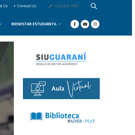
t Us
Contact Us
(123) 456-7890
BIENESTAR ESTUDIANTIL