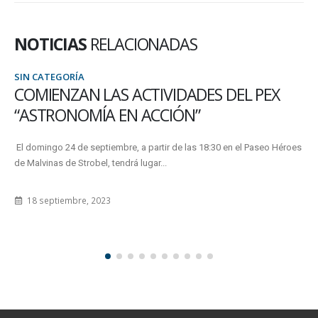
NOTICIAS
RELACIONADAS
TEGORÍA
SIN CAT
ENZAN LAS ACTIVIDADES DEL PEX
EL T
TRONOMÍA EN ACCIÓN”
LA N
ngo 24 de septiembre, a partir de las 18:30 en el Paseo Héroes
En el mar
nas de Strobel, tendrá lugar...
de control
ptiembre, 2023
20 abri