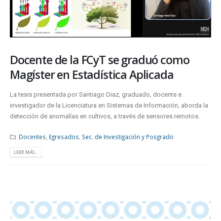
Docente de la FCyT se graduó como
Magíster en Estadística Aplicada
La tesis presentada por Santiago Diaz, graduado, docente e
investigador de la Licenciatura en Sistemas de Información, aborda la
detección de anomalías en cultivos, a través de sensores remotos.
Docentes
,
Egresados
,
Sec. de Investigación y Posgrado
LEER MÁS...