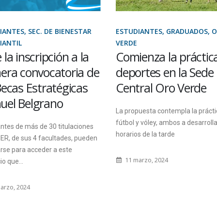
IANTES, GRADUADOS, ORO
ESTUDIANTES, GRADUADOS,
PERSONAL ADMINISTRATIVO Y
enza la práctica de
SERVICIOS
Abrió la convocatori
rtes en la Sede
una oportunidad lab
ral Oro Verde
vinculada al desarrol
web
uesta contempla la práctica de
y vóley, ambos a desarrollarse en
s de la tarde
La inscripción será a través de un
formulario que estará abierto has
arzo, 2024
jueves 17 a las 20.
11 abril, 2025