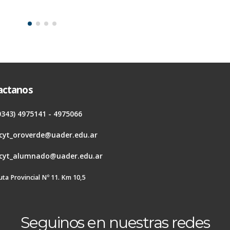
actanos
0343) 4975141 - 4975066
cyt_oroverde@uader.edu.ar
cyt_alumnado@uader.edu.ar
uta Provincial Nº 11. Km 10,5
Seguinos en nuestras redes