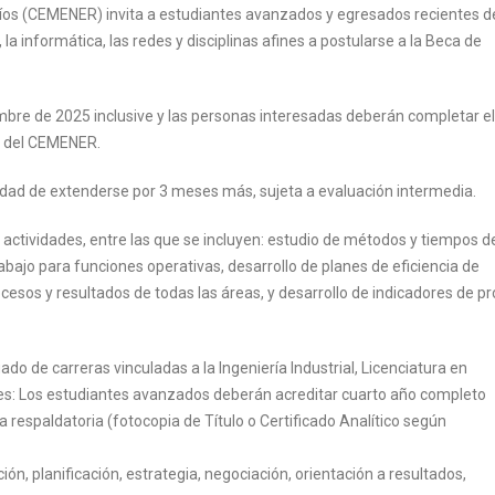
Ríos (CEMENER) invita a estudiantes avanzados y egresados recientes d
 la informática, las redes y disciplinas afines a postularse a la Beca de
embre de 2025 inclusive y las personas interesadas deberán completar el
eb del CEMENER.
idad de extenderse por 3 meses más, sujeta a evaluación intermedia.
es actividades, entre las que se incluyen: estudio de métodos y tiempos d
abajo para funciones operativas, desarrollo de planes de eficiencia de
esos y resultados de todas las áreas, y desarrollo de indicadores de p
ado de carreras vinculadas a la Ingeniería Industrial, Licenciatura en
fines: Los estudiantes avanzados deberán acreditar cuarto año completo
respaldatoria (fotocopia de Título o Certificado Analítico según
n, planificación, estrategia, negociación, orientación a resultados,