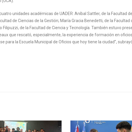
l (UCA).
cuatro unidades académicas de UADER: Aníbal Sattler, de la Facultad d
acultad de Ciencias de la Gestión; María Gracia Benedetti, de la Facultad 
 Filipuzzi, de la Facultad de Ciencia y Tecnología. También estuvo pres
eaux que rescató, especialmente, la experiencia de formación en oficio
ase para la Escuela Municipal de Oficios que hoy tiene la ciudad”, subrayó