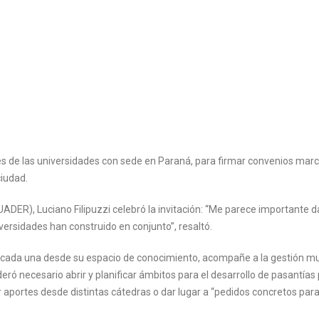
es de las universidades con sede en Paraná, para firmar convenios mar
ciudad.
UADER), Luciano Filipuzzi celebró la invitación: “Me parece importante d
iversidades han construido en conjunto”, resaltó.
 y cada una desde su espacio de conocimiento, acompañe a la gestión mu
eró necesario abrir y planificar ámbitos para el desarrollo de pasantías
r aportes desde distintas cátedras o dar lugar a “pedidos concretos par