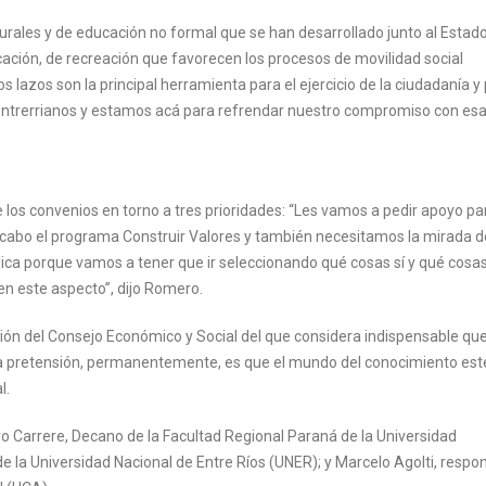
rales y de educación no formal que se han desarrollado junto al Estad
cación, de recreación que favorecen los procesos de movilidad social
s lazos son la principal herramienta para el ejercicio de la ciudadanía y
 entrerrianos y estamos acá para refrendar nuestro compromiso con es
de los convenios en torno a tres prioridades: “Les vamos a pedir apoyo pa
 a cabo el programa Construir Valores y también necesitamos la mirada d
blica porque vamos a tener que ir seleccionando qué cosas sí y qué cosa
en este aspecto”, dijo Romero.
ión del Consejo Económico y Social del que considera indispensable qu
 “La pretensión, permanentemente, es que el mundo del conocimiento est
l.
ro Carrere, Decano de la Facultad Regional Paraná de la Universidad
e la Universidad Nacional de Entre Ríos (UNER); y Marcelo Agolti, respo