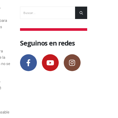
o
 para
as
Seguinos en redes
ra
e la
s no se
e
é
nsable