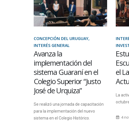
SONAL
CONCEPCIÓN DEL URUGUAY,
INTERÉ
ERVICIOS
INTERÉS GENERAL
INVES
na
Avanza la
Estu
ada a su
implementación del
Escu
sistema Guaraní en el
el L
Colegio Superior “Justo
Actu
 virtual que
José de Urquiza”
 15 de abril
La acti
octubre
Se realizó una jornada de capacitación
para la implementación del nuevo
4 no
sistema en el Colegio Histórico.