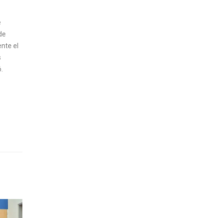
e
de
ente el
s
.