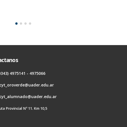
actanos
0343) 4975141 - 4975066
cyt_oroverde@uader.edu.ar
cyt_alumnado@uader.edu.ar
uta Provincial Nº 11. Km 10,5