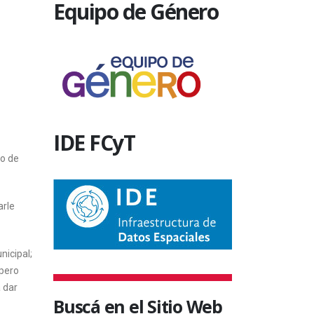
Equipo de Género
IDE FCyT
co de
arle
nicipal;
 pero
a dar
Buscá en el Sitio Web