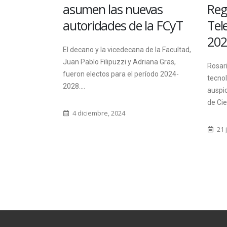
to y
asumen las nuevas
Regi
ativo en
autoridades de la FCyT
Tele
202
El decano y la vicedecana de la Facultad,
sueto
Juan Pablo Filipuzzi y Adriana Gras,
Rosario
y 31 de
fueron electos para el período 2024-
tecnoló
nero de...
2028....
auspici
de Cien
4 diciembre, 2024
21 ju