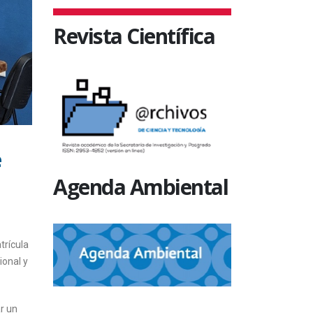
Revista Científica
e
Agenda Ambiental
trícula
ional y
r un