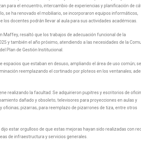
zan para el encuentro, intercambio de experiencias y planificación de cá
o, se ha renovado el mobiliario, se incorporaron equipos informáticos,
e los docentes podrán llevar al aula para sus actividades académicas.
án Maffey, resaltó que los trabajos de adecuación funcional de la
 2025 y también el año próximo, atendiendo a las necesidades de la Com
el Plan de Gestión Institucional.
 de espacios que estaban en desuso, ampliando el área de uso común; s
luminación reemplazando el cortinado por ploteos en los ventanales; a
ne realizando la facultad. Se adquirieron pupitres y escritorios de oficin
ipamiento dañado y obsoleto; televisores para proyecciones en aulas y
oficinas; pizarras, para reemplazo de pizarrones de tiza, entre otros
, dijo estar orgulloso de que estas mejoras hayan sido realizadas con re
reas de infraestructura y servicios generales.