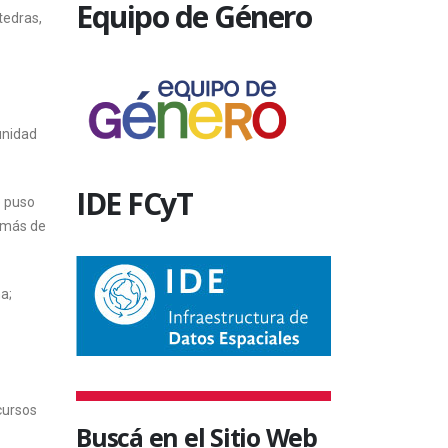
Equipo de Género
tedras,
unidad
IDE FCyT
e puso
demás de
a;
cursos
Buscá en el Sitio Web